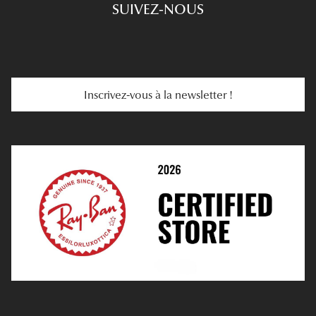
SUIVEZ-NOUS
Carte Cadeau
Se Faire Rembourser
E-Carte Cadeau
Troubles De La Vue
Services Web
Entretenir Ses Lentilles
Inscrivez-vous à la newsletter !
E-Réservation
Prescription De Lentilles
Prendre Rendez-Vous En Ligne
Choisir Ses Lentilles
Médiation
Verres Unifocaux
Verres Progressifs
Mes Premières Lunettes
Live Grand Regard