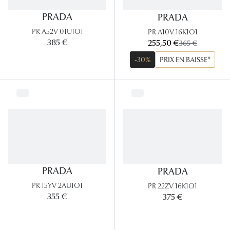
Panthos
PRADA
PRADA
Pilotes
PR A52V 01U1O1
PR A10V 16K1O1
maintenant:
385 €
255,50 €
ancien prix:
365 €
Marques
-30%
PRIX EN BAISSE*
Lunettes 
Lunettes 
Lunettes 
Lunettes 
Lunettes d
PRADA
PRADA
Lunettes d
PR 15YV 2AU1O1
PR 22ZV 16K1O1
355 €
375 €
Lunettes 
Lunettes 