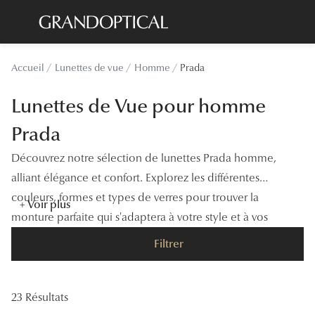
Passer
au
contenu
Lunettes de soleil
Toutes les
Accueil
Lunettes de vue
Homme
Prada
principal
Sélection -20%
À LA UN
Lunettes de Vue pour homme
Sélection -30%
Offres : J
Prada
Sélection -50%
Nos enga
Découvrez notre sélection de lunettes Prada homme,
Lunettes de vue
Innovatio
alliant élégance et confort. Explorez les différentes
Sélection -20%
couleurs, formes et types de verres pour trouver la
Examen de
+ Voir plus
monture parfaite qui s'adaptera à votre style et à vos
Sélection -30%
Onesight :
besoins visuels.
Filtrer
Sélection -50%
Catégori
Lunettes 
23 Résultats