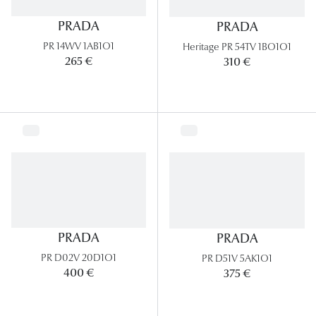
PRADA
PRADA
Tous nos a
PR 14WV 1AB1O1
Heritage PR 54TV 1BO1O1
265 €
310 €
PRADA
PRADA
PR D02V 20D1O1
PR D51V 5AK1O1
400 €
375 €