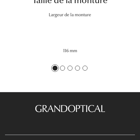
Taille de la monture
Tous nos a
Largeur de la monture
116 mm