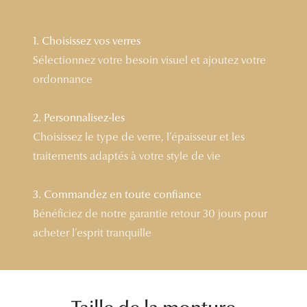
Lunettes 
1. Choisissez vos verres
Voir toute
Sélectionnez votre besoin visuel et ajoutez votre
Nos conse
ordonnance
Verres Tra
2. Personnalisez-les
Comprend
Choisissez le type de verre, l’épaisseur et les
traitements adaptés à votre style de vie
Comment c
Quiz lunett
3. Commandez en toute confiance
Bénéficiez de notre garantie retour 30 jours pour
Voir tous 
acheter l’esprit tranquille
Nos acce
Accessoire
Accessoire