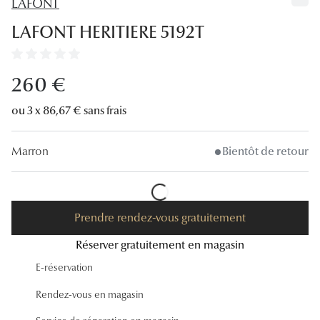
LAFONT
Lunettes
LAFONT HERITIERE 5192T
Lunettes d
Lunettes 
260 €
Lunettes f
ou 3 x 86,67 € sans frais
Lunettes d
Marron
Bientôt de retour
Lunettes 
Formes
Rondes
Prendre rendez-vous gratuitement
Réserver gratuitement en magasin
Rectangle
E-réservation
Hexagona
Rendez-vous en magasin
Carrées