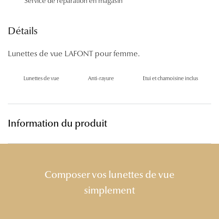
Service de réparation en magasin
Panthos
Pilotes
Détails
Marques
Lunettes de vue LAFONT pour femme.
Lunettes 
Lunettes de vue
Anti-rayure
Etui et chamoisine inclus
Lunettes 
Lunettes 
Information du produit
Lunettes 
Lunettes d
Lunettes d
Composer vos lunettes de vue
simplement
Lunettes 
Lunettes 