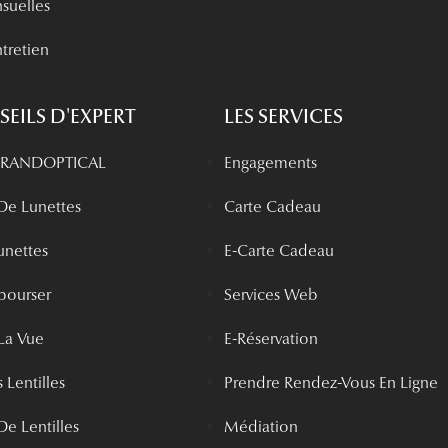
nsuelles
tretien
EILS D'EXPERT
LES SERVICES
 GRANDOPTICAL
Engagements
 De Lunettes
Carte Cadeau
unettes
E-Carte Cadeau
bourser
Services Web
La Vue
E-Réservation
 Lentilles
Prendre Rendez-Vous En Ligne
De Lentilles
Médiation