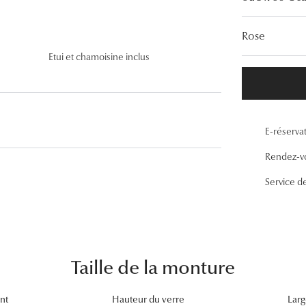
Lunettes de vue Gucci
Rose
Lunettes de vue Chloé
Etui et chamoisine inclus
Voir toutes les marques
E-réserva
Rendez-v
Service d
Taille de la monture
nt
Hauteur du verre
Larg