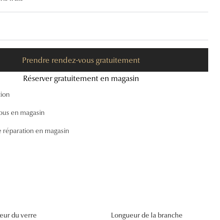
Accessoires audition
Tous nos accessoires
Prendre rendez-vous gratuitement
Réserver gratuitement en magasin
tion
ous en magasin
e réparation en magasin
eur du verre
Longueur de la branche