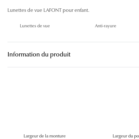
Lentilles sphériques
Lunettes de vue LAFONT pour enfant.
Les troubles visuels
Carrées
Lunettes de vue femme
Lunettes de soleil femme
Lentilles toriques
Découvrir tous nos conseils
Panthos
Lunettes de vue homme
Lunettes de soleil homme
Lentilles progressives
Lunettes de vue
Anti-rayure
Pilotes
Lunettes de vue enfant
Lunettes de soleil enfant
Information du produit
Largeur de la monture
Largeur du po