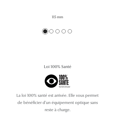
Lunettes 
Voir toute
115 mm
Nos conse
Verres Tra
Comprend
Comment c
Loi 100% Santé
Quiz lunett
Voir tous 
Nos acce
La loi 100% santé est arrivée. Elle vous permet
de bénéficier d'un équipement optique sans
Accessoire
reste à charge.
Accessoire