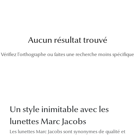
Lunettes
Lunettes d
Lunettes 
Aucun résultat trouvé
Lunettes f
Lunettes d
Vérifiez l'orthographe ou faites une recherche moins spécifique
Lunettes 
Formes
Rondes
Rectangle
Un style inimitable avec les
Hexagona
lunettes Marc Jacobs
Carrées
Les lunettes Marc Jacobs sont synonymes de qualité et