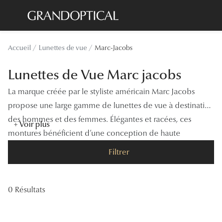
Passer
au
contenu
Lunettes de soleil
Toutes les
Accueil
Lunettes de vue
Marc-Jacobs
principal
Sélection -20%
À LA UN
Lunettes de Vue Marc jacobs
Sélection -30%
Offres : J
La marque créée par le styliste américain Marc Jacobs
Sélection -50%
Nos enga
propose une large gamme de lunettes de vue à destination
des hommes et des femmes. Élégantes et racées, ces
Lunettes de vue
Innovatio
+ Voir plus
montures bénéficient d’une conception de haute
Sélection -20%
Examen de
technicité.
Filtrer
Sélection -30%
Onesight :
Sélection -50%
Catégori
0 Résultats
Lunettes 