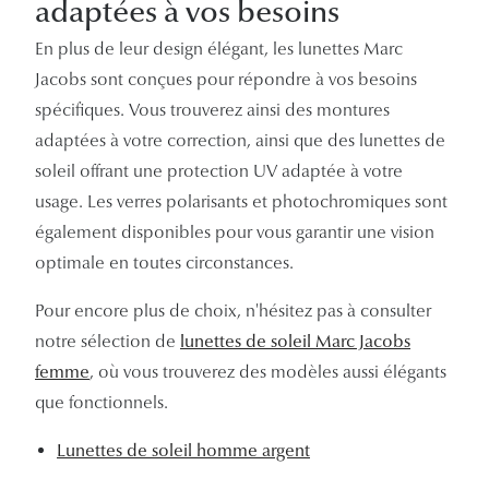
adaptées à vos besoins
Lunettes 
En plus de leur design élégant, les lunettes Marc
Voir toute
Jacobs sont conçues pour répondre à vos besoins
spécifiques. Vous trouverez ainsi des montures
Nos conse
adaptées à votre correction, ainsi que des lunettes de
Verres Tra
soleil offrant une protection UV adaptée à votre
usage. Les verres polarisants et photochromiques sont
Comprend
également disponibles pour vous garantir une vision
Comment c
optimale en toutes circonstances.
Quiz lunett
Pour encore plus de choix, n'hésitez pas à consulter
notre sélection de
lunettes de soleil Marc Jacobs
Voir tous 
femme
, où vous trouverez des modèles aussi élégants
Nos acce
que fonctionnels.
Accessoire
Lunettes de soleil homme argent
Accessoire