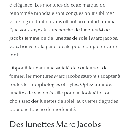
d'élégance. Les montures de cette marque de
Panthos
renommée mondiale sont conçues pour sublimer
Pilotes
votre regard tout en vous offrant un confort optimal.
Que vous soyez à la recherche de
lunettes Marc
Marques
Jacobs femme
ou de
lunettes de soleil Marc Jacobs
,
Lunettes 
vous trouverez la paire idéale pour compléter votre
look.
Lunettes 
Disponibles dans une variété de couleurs et de
Lunettes 
formes, les montures Marc Jacobs sauront s'adapter à
Lunettes 
toutes les morphologies et styles. Optez pour des
Lunettes d
lunettes de vue en écaille pour un look rétro, ou
choisissez des lunettes de soleil aux verres dégradés
Lunettes d
pour une touche de modernité.
Lunettes 
Des lunettes Marc Jacobs
Lunettes 