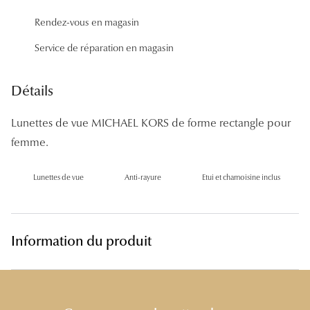
Panthos
Rendez-vous en magasin
Pilotes
Service de réparation en magasin
Marques
Détails
Lunettes 
Lunettes de vue MICHAEL KORS de forme rectangle pour
Lunettes 
femme.
Lunettes 
Lunettes de vue
Anti-rayure
Etui et chamoisine inclus
Lunettes 
Lunettes d
Information du produit
Lunettes d
Lunettes 
Lunettes 