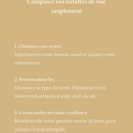
Composer vos lunettes de vue
Lunettes 
simplement
Voir toute
Nos conse
Verres Tra
1. Choisissez vos verres
Sélectionnez votre besoin visuel et ajoutez votre
Comprend
ordonnance
Comment c
2. Personnalisez-les
Quiz lunett
Choisissez le type de verre, l’épaisseur et les
Voir tous 
traitements adaptés à votre style de vie
Nos acce
3. Commandez en toute confiance
Accessoire
Bénéficiez de notre garantie retour 30 jours pour
acheter l’esprit tranquille
Accessoire