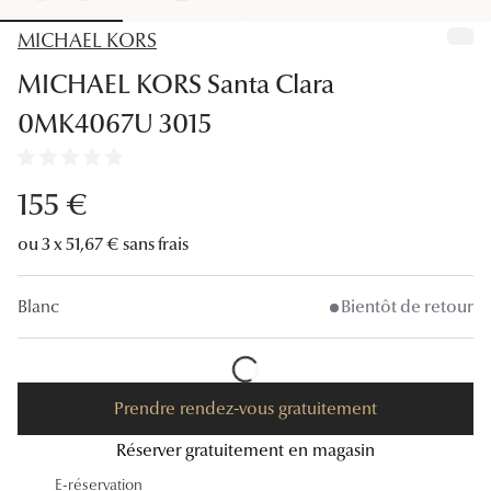
Lunettes
MICHAEL KORS
Lunettes d
MICHAEL KORS Santa Clara
Lunettes 
0MK4067U 3015
Lunettes f
Lunettes d
155 €
Lunettes 
ou 3 x 51,67 € sans frais
Formes
Blanc
Bientôt de retour
Rondes
Rectangle
Prendre rendez-vous gratuitement
Hexagona
Réserver gratuitement en magasin
Carrées
E-réservation