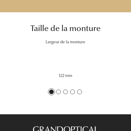
Tous nos a
Taille de la monture
Largeur de la monture
122 mm