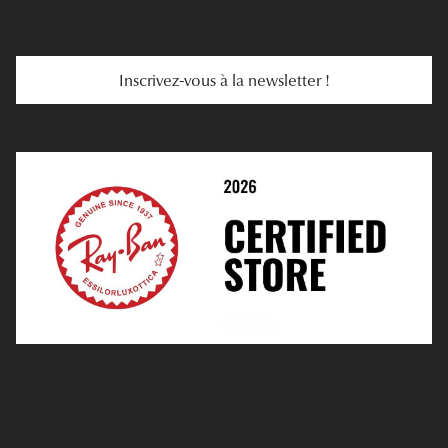
E-Carte Cadeau
Troubles De La Vue
Services Web
Entretenir Ses Lentilles
Inscrivez-vous à la newsletter !
E-Réservation
Prescription De Lentilles
Prendre Rendez-Vous En Ligne
Choisir Ses Lentilles
Médiation
Verres Unifocaux
Verres Progressifs
Mes Premières Lunettes
Live Grand Regard