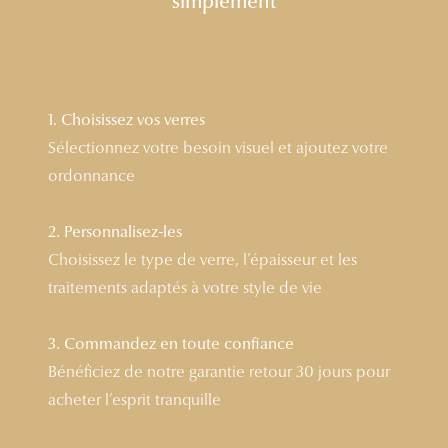
simplement
Lunettes 
Voir toute
Nos conse
1. Choisissez vos verres
Sélectionnez votre besoin visuel et ajoutez votre
Verres Tra
ordonnance
Comprend
2. Personnalisez-les
Comment c
Choisissez le type de verre, l’épaisseur et les
Quiz lunett
traitements adaptés à votre style de vie
Voir tous 
3. Commandez en toute confiance
Nos acce
Bénéficiez de notre garantie retour 30 jours pour
acheter l’esprit tranquille
Accessoire
Accessoire