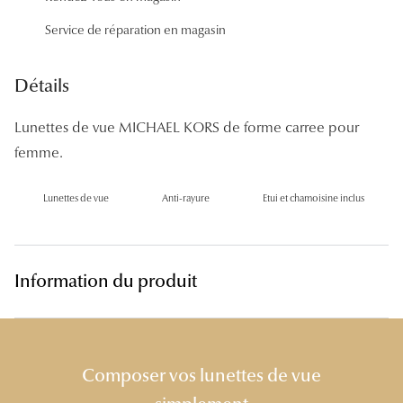
Panthos
Service de réparation en magasin
Pilotes
Détails
Marques
Lunettes de vue MICHAEL KORS de forme carree pour
Lunettes 
femme.
Lunettes 
Lunettes de vue
Anti-rayure
Etui et chamoisine inclus
Lunettes 
Lunettes 
Lunettes d
Information du produit
Lunettes d
Lunettes 
Composer vos lunettes de vue
Lunettes 