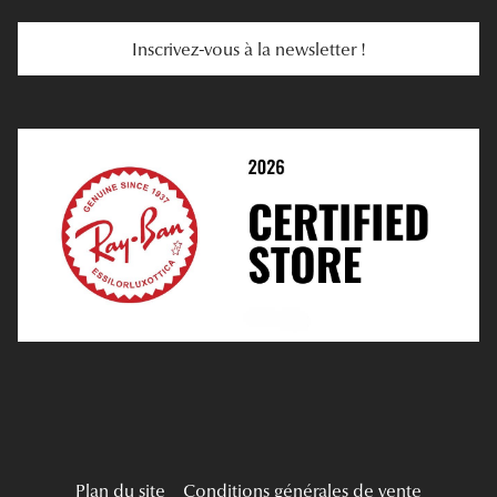
Services Web
Entretenir Ses Lentilles
Inscrivez-vous à la newsletter !
E-Réservation
Prescription De Lentilles
Prendre Rendez-Vous En Ligne
Choisir Ses Lentilles
Médiation
Verres Unifocaux
Verres Progressifs
Mes Premières Lunettes
Live Grand Regard
Plan du site
Conditions générales de vente