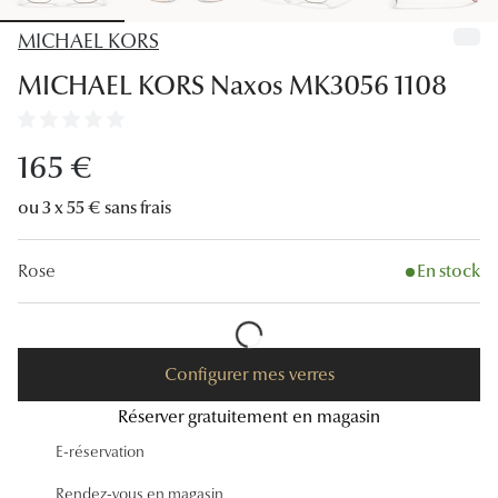
Lunettes
MICHAEL KORS
Lunettes d
MICHAEL KORS Naxos MK3056 1108
Lunettes 
Lunettes f
165 €
Lunettes d
ou 3 x 55 € sans frais
Lunettes 
Rose
En stock
Formes
Rondes
Configurer mes verres
Rectangle
Réserver gratuitement en magasin
Hexagona
E-réservation
Carrées
Rendez-vous en magasin