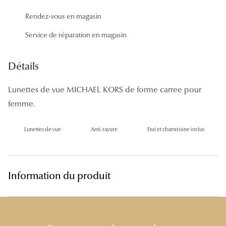
Panthos
Rendez-vous en magasin
Pilotes
Service de réparation en magasin
Marques
Détails
Lunettes 
Lunettes de vue MICHAEL KORS de forme carree pour
Lunettes 
femme.
Lunettes 
Lunettes de vue
Anti-rayure
Etui et chamoisine inclus
Lunettes 
Lunettes d
Information du produit
Lunettes d
Lunettes 
Lunettes 