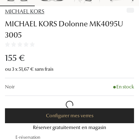
Lunettes
MICHAEL KORS
Lunettes d
MICHAEL KORS Dolonne MK4095U
Lunettes 
3005
Lunettes f
Lunettes d
155 €
Lunettes 
ou 3 x 51,67 € sans frais
Formes
Noir
En stock
Rondes
Rectangle
Configurer mes verres
Hexagona
Réserver gratuitement en magasin
Carrées
E-réservation