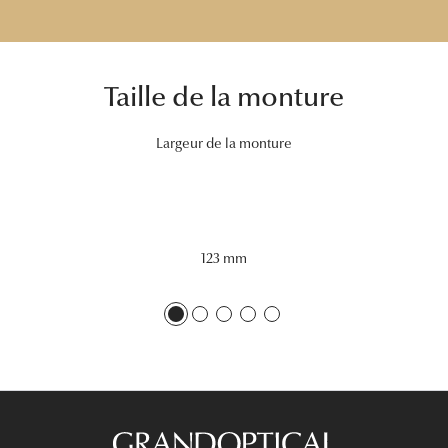
Tous nos a
Taille de la monture
Largeur de la monture
123 mm