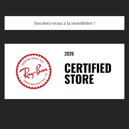
E-Carte Cadeau
Troubles De La Vue
Services Web
Entretenir Ses Lentilles
Inscrivez-vous à la newsletter !
E-Réservation
Prescription De Lentilles
Prendre Rendez-Vous En Ligne
Choisir Ses Lentilles
Médiation
Verres Unifocaux
Verres Progressifs
Mes Premières Lunettes
Live Grand Regard