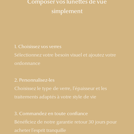
Composer vos lunettes de vue
Lunettes 
simplement
Voir toute
Nos conse
Verres Tra
1. Choisissez vos verres
Sélectionnez votre besoin visuel et ajoutez votre
Comprend
ordonnance
Comment c
2. Personnalisez-les
Quiz lunett
Choisissez le type de verre, l’épaisseur et les
Voir tous 
traitements adaptés à votre style de vie
Nos acce
3. Commandez en toute confiance
Accessoire
Bénéficiez de notre garantie retour 30 jours pour
acheter l’esprit tranquille
Accessoire