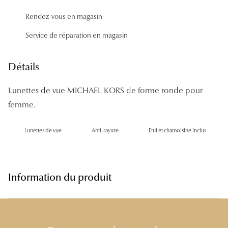
Panthos
Rendez-vous en magasin
Pilotes
Service de réparation en magasin
Marques
Détails
Lunettes 
Lunettes de vue MICHAEL KORS de forme ronde pour
Lunettes 
femme.
Lunettes 
Lunettes de vue
Anti-rayure
Etui et chamoisine inclus
Lunettes 
Lunettes d
Information du produit
Lunettes d
Lunettes 
Lunettes 