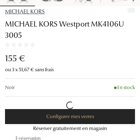
Lunettes
MICHAEL KORS
Lunettes d
MICHAEL KORS Westport MK4106U
Lunettes 
3005
Lunettes f
Lunettes d
155 €
Lunettes 
ou 3 x 51,67 € sans frais
Formes
Noir
En stock
Rondes
Rectangle
Configurer mes verres
Hexagona
Réserver gratuitement en magasin
Carrées
E-réservation