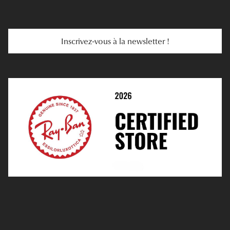
E-Carte Cadeau
Troubles De La Vue
Services Web
Entretenir Ses Lentilles
Inscrivez-vous à la newsletter !
E-Réservation
Prescription De Lentilles
Prendre Rendez-Vous En Ligne
Choisir Ses Lentilles
Médiation
Verres Unifocaux
Verres Progressifs
Mes Premières Lunettes
Live Grand Regard