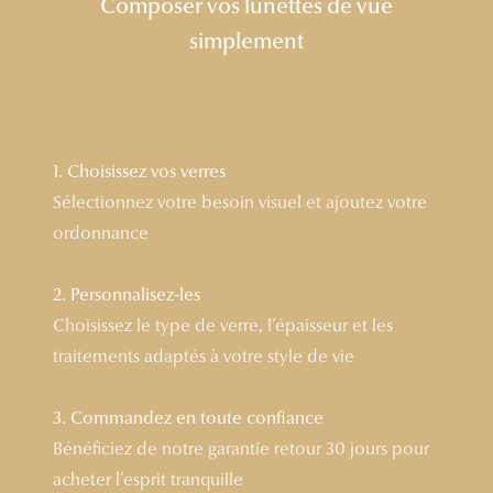
Composer vos lunettes de vue
Lunettes 
simplement
Voir toute
Nos conse
Verres Tra
1. Choisissez vos verres
Sélectionnez votre besoin visuel et ajoutez votre
Comprend
ordonnance
Comment c
2. Personnalisez-les
Quiz lunett
Choisissez le type de verre, l’épaisseur et les
Voir tous 
traitements adaptés à votre style de vie
Nos acce
3. Commandez en toute confiance
Accessoire
Bénéficiez de notre garantie retour 30 jours pour
acheter l’esprit tranquille
Accessoire