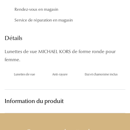
Panthos
Rendez-vous en magasin
Pilotes
Service de réparation en magasin
Marques
Détails
Lunettes 
Lunettes de vue MICHAEL KORS de forme ronde pour
Lunettes 
femme.
Lunettes 
Lunettes de vue
Anti-rayure
Etui et chamoisine inclus
Lunettes 
Lunettes d
Information du produit
Lunettes d
Lunettes 
Lunettes 