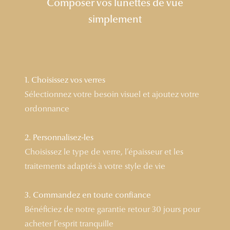
Composer vos lunettes de vue
Lunettes 
simplement
Voir toute
Nos conse
Verres Tra
1. Choisissez vos verres
Sélectionnez votre besoin visuel et ajoutez votre
Comprend
ordonnance
Comment c
2. Personnalisez-les
Quiz lunett
Choisissez le type de verre, l’épaisseur et les
Voir tous 
traitements adaptés à votre style de vie
Nos acce
3. Commandez en toute confiance
Accessoire
Bénéficiez de notre garantie retour 30 jours pour
acheter l’esprit tranquille
Accessoire