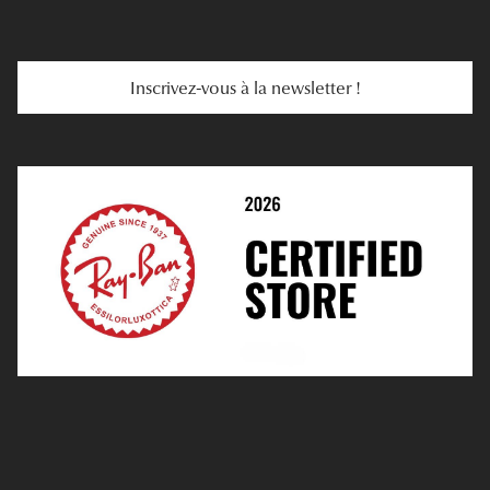
E-Carte Cadeau
Troubles De La Vue
Services Web
Entretenir Ses Lentilles
Inscrivez-vous à la newsletter !
E-Réservation
Prescription De Lentilles
Prendre Rendez-Vous En Ligne
Choisir Ses Lentilles
Médiation
Verres Unifocaux
Verres Progressifs
Mes Premières Lunettes
Live Grand Regard