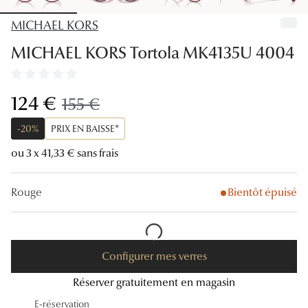
Lunettes
MICHAEL KORS
Lunettes d
MICHAEL KORS Tortola MK4135U 4004
Lunettes 
Lunettes f
maintenant:
124 €
ancien prix:
155 €
Lunettes d
-20%
PRIX EN BAISSE*
Lunettes 
ou 3 x 41,33 € sans frais
Formes
Rouge
Bientôt épuisé
Rondes
Rectangle
Configurer mes verres
Hexagona
Réserver gratuitement en magasin
Carrées
E-réservation