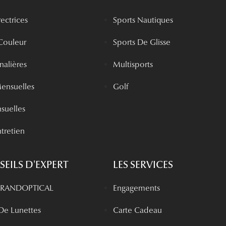
rectrices
Sports Nautiques
 Couleur
Sports De Glisse
rnalières
Multisports
Mensuelles
Golf
nsuelles
tretien
EILS D'EXPERT
LES SERVICES
 GRANDOPTICAL
Engagements
 De Lunettes
Carte Cadeau