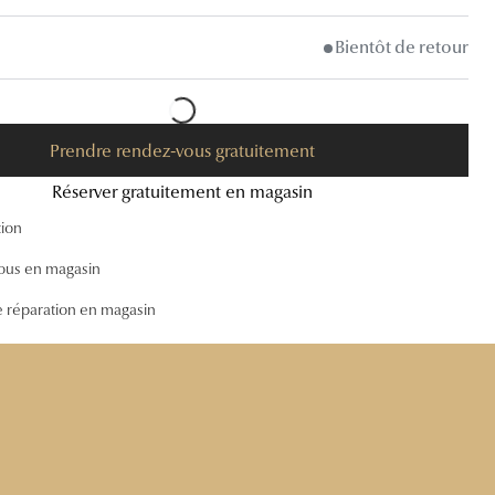
Accessoires audition
Bientôt de retour
Tous nos accessoires
Prendre rendez-vous gratuitement
Réserver gratuitement en magasin
tion
ous en magasin
e réparation en magasin