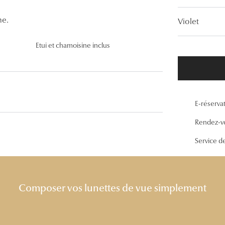
Lunettes de vue Gucci
me.
Violet
Lunettes de vue Chloé
Etui et chamoisine inclus
Voir toutes les marques
E-réserva
Rendez-v
Service d
Composer vos lunettes de vue simplement