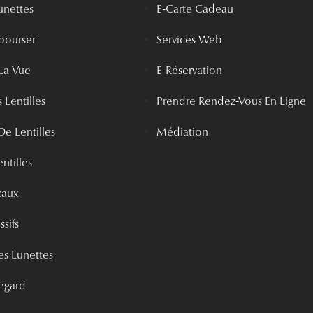
unettes
E-Carte Cadeau
bourser
Services Web
La Vue
E-Réservation
 Lentilles
Prendre Rendez-Vous En Ligne
De Lentilles
Médiation
ntilles
caux
ssifs
s Lunettes
egard