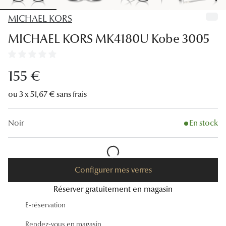
Lunettes
MICHAEL KORS
Lunettes d
MICHAEL KORS MK4180U Kobe 3005
Lunettes 
Lunettes f
155 €
Lunettes d
ou 3 x 51,67 € sans frais
Lunettes 
Noir
En stock
Formes
Rondes
Configurer mes verres
Rectangle
Réserver gratuitement en magasin
Hexagona
E-réservation
Carrées
Rendez-vous en magasin