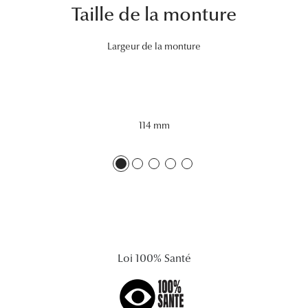
Taille de la monture
Lunettes 
Voir toute
Largeur de la monture
Nos conse
Verres Tra
114 mm
Comprend
Comment c
Quiz lunett
Voir tous 
Nos acce
Loi 100% Santé
Accessoire
Accessoire