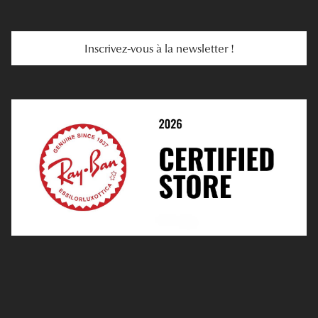
Troubles De La Vue
Services Web
Entretenir Ses Lentilles
Inscrivez-vous à la newsletter !
E-Réservation
Prescription De Lentilles
Prendre Rendez-Vous En Ligne
Choisir Ses Lentilles
Médiation
Verres Unifocaux
Verres Progressifs
Mes Premières Lunettes
Live Grand Regard