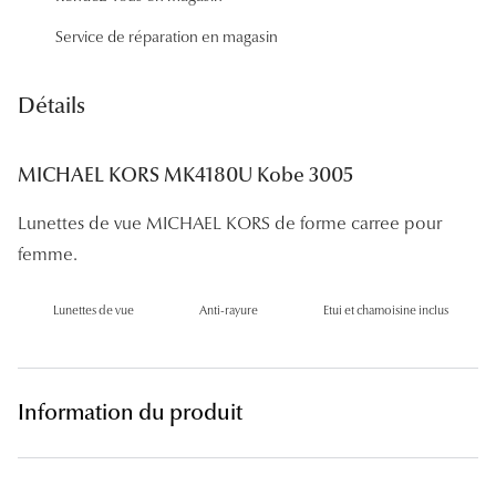
Panthos
Service de réparation en magasin
Pilotes
Détails
Marques
Lunettes 
MICHAEL KORS MK4180U Kobe 3005
Lunettes 
Lunettes de vue MICHAEL KORS de forme carree pour
Lunettes 
femme.
Lunettes 
Lunettes de vue
Anti-rayure
Etui et chamoisine inclus
Lunettes d
Lunettes d
Information du produit
Lunettes 
Lunettes 