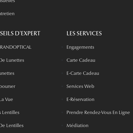
nsuelles
tretien
EILS D'EXPERT
LES SERVICES
 GRANDOPTICAL
Engagements
 De Lunettes
Carte Cadeau
unettes
E-Carte Cadeau
bourser
Services Web
La Vue
E-Réservation
 Lentilles
Prendre Rendez-Vous En Ligne
De Lentilles
Médiation