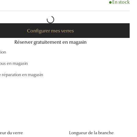
En stock
Accessoires audition
Tous nos accessoires
Configurer mes verres
Réserver gratuitement en magasin
tion
ous en magasin
e réparation en magasin
eur du verre
Longueur de la branche