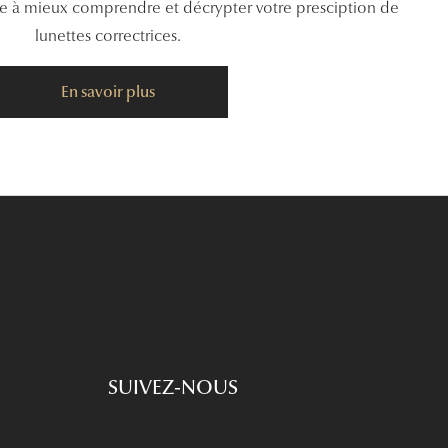
de à mieux comprendre et décrypter votre presciption de
lunettes correctrices.
En savoir plus
SUIVEZ-NOUS