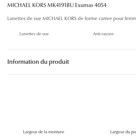
Lentilles sphériques
MICHAEL KORS MK4191BU Exumas 4054
Les troubles visuels
Carrées
Lunettes de vue femme
Lunettes de soleil femme
Lentilles toriques
Lunettes de vue MICHAEL KORS de forme carree pour fem
Découvrir tous nos conseils
Panthos
Lunettes de vue homme
Lunettes de soleil homme
Lentilles progressives
Lunettes de vue
Anti-rayure
Pilotes
Lunettes de vue enfant
Lunettes de soleil enfant
Information du produit
Largeur de la monture
Largeur du po