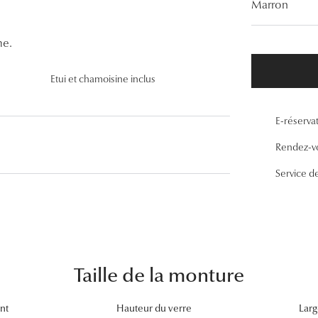
Marron
Lunettes de vue Gucci
Lunettes de vue Chloé
me.
Voir toutes les marques
Etui et chamoisine inclus
E-réserva
Rendez-v
Service d
Taille de la monture
nt
Hauteur du verre
Larg