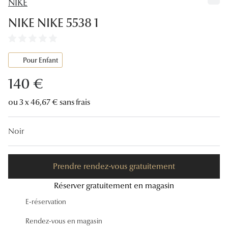
NIKE
Lunettes
NIKE NIKE 5538 1
Lunettes d
Lunettes 
Pour Enfant
Lunettes f
140 €
Lunettes d
ou 3 x 46,67 € sans frais
Lunettes 
Noir
Formes
Rondes
Prendre rendez-vous gratuitement
Rectangle
Réserver gratuitement en magasin
Hexagona
E-réservation
Carrées
Rendez-vous en magasin