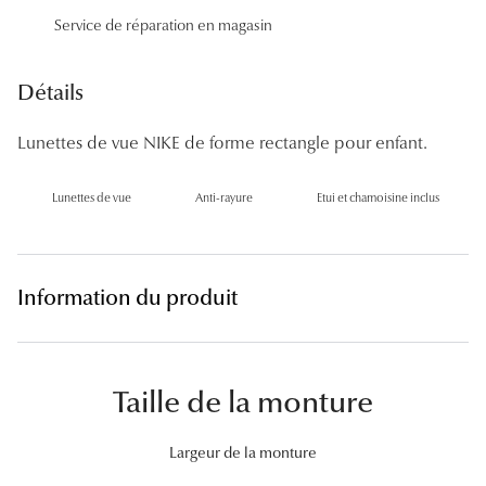
Panthos
Service de réparation en magasin
Pilotes
Détails
Marques
Lunettes de vue NIKE de forme rectangle pour enfant.
Lunettes 
Lunettes de vue
Anti-rayure
Etui et chamoisine inclus
Lunettes 
Lunettes 
Lunettes 
Information du produit
Lunettes d
Lunettes d
Taille de la monture
Lunettes 
Largeur de la monture
Lunettes 