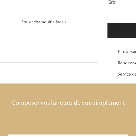
Gris
Lunettes de vue Gucci
Lunettes de vue Chloé
Etui et chamoisine inclus
Voir toutes les marques
E-réserva
Rendez-v
Service d
Composer vos lunettes de vue simplement