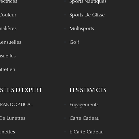
rectrices
Sports Nautiques
 Couleur
Sports De Glisse
rnalières
Multisports
Mensuelles
Golf
nsuelles
tretien
EILS D'EXPERT
LES SERVICES
 GRANDOPTICAL
Engagements
 De Lunettes
Carte Cadeau
unettes
E-Carte Cadeau