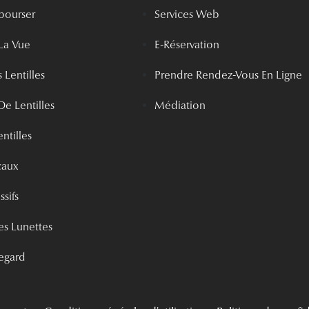
bourser
Services Web
La Vue
E-Réservation
 Lentilles
Prendre Rendez-Vous En Ligne
De Lentilles
Médiation
ntilles
caux
ssifs
s Lunettes
egard