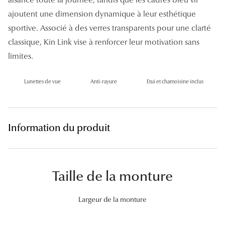
Lunettes 
ajoutent une dimension dynamique à leur esthétique
sportive. Associé à des verres transparents pour une clarté
Voir toute
classique, Kin Link vise à renforcer leur motivation sans
Nos conse
limites.
Verres Tra
Lunettes de vue
Anti-rayure
Etui et chamoisine inclus
Comprend
Comment c
Information du produit
Quiz lunett
Voir tous 
Taille de la monture
Nos acce
Largeur de la monture
Accessoire
Accessoire