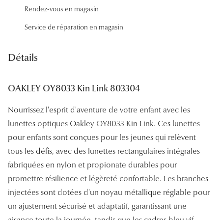
Panthos
Rendez-vous en magasin
Service de réparation en magasin
Pilotes
Marques
Détails
Lunettes 
OAKLEY OY8033 Kin Link 803304
Lunettes 
Nourrissez l'esprit d'aventure de votre enfant avec les
Lunettes 
lunettes optiques Oakley OY8033 Kin Link. Ces lunettes
Lunettes 
pour enfants sont conçues pour les jeunes qui relèvent
tous les défis, avec des lunettes rectangulaires intégrales
Lunettes d
fabriquées en nylon et propionate durables pour
Lunettes d
promettre résilience et légèreté confortable. Les branches
Lunettes 
injectées sont dotées d'un noyau métallique réglable pour
un ajustement sécurisé et adaptatif, garantissant une
Lunettes 
aisance toute la journée, tandis que les cadres bleu vif