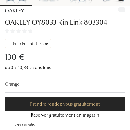
Lunettes
OAKLEY
Lunettes d
OAKLEY OY8033 Kin Link 803304
Lunettes 
Lunettes f
Pour Enfant 11-13 ans
Lunettes d
130 €
Lunettes 
ou 3 x 43,33 € sans frais
Formes
Orange
Rondes
Rectangle
Prendre rendez-vous gratuitement
Hexagona
Réserver gratuitement en magasin
Carrées
E-réservation