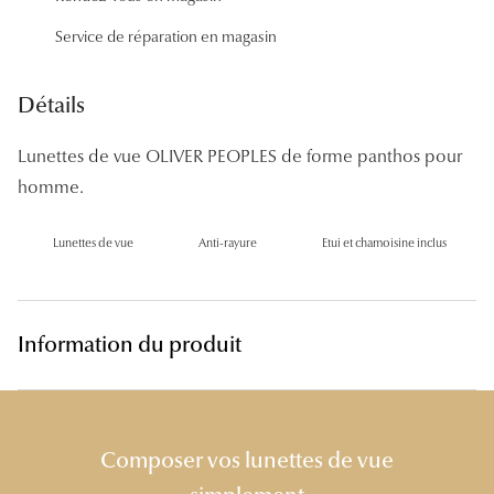
Panthos
Service de réparation en magasin
Pilotes
Détails
Marques
Lunettes de vue OLIVER PEOPLES de forme panthos pour
Lunettes 
homme.
Lunettes 
Lunettes de vue
Anti-rayure
Etui et chamoisine inclus
Lunettes 
Lunettes 
Lunettes d
Information du produit
Lunettes d
Lunettes 
Composer vos lunettes de vue
Lunettes 