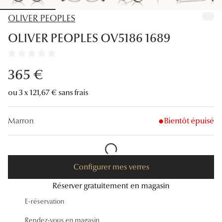
Lunettes
OLIVER PEOPLES
Lunettes d
OLIVER PEOPLES OV5186 1689
Lunettes 
Lunettes f
365 €
Lunettes d
ou 3 x 121,67 € sans frais
Lunettes 
Marron
Bientôt épuisé
Formes
Rondes
Configurer mes verres
Rectangle
Réserver gratuitement en magasin
Hexagona
E-réservation
Carrées
Rendez-vous en magasin