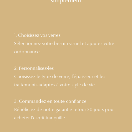
simplement
Lunettes 
Voir toute
Nos conse
1. Choisissez vos verres
Sélectionnez votre besoin visuel et ajoutez votre
Verres Tra
ordonnance
Comprend
2. Personnalisez-les
Comment c
Choisissez le type de verre, l’épaisseur et les
Quiz lunett
traitements adaptés à votre style de vie
Voir tous 
3. Commandez en toute confiance
Nos acce
Bénéficiez de notre garantie retour 30 jours pour
acheter l’esprit tranquille
Accessoire
Accessoire