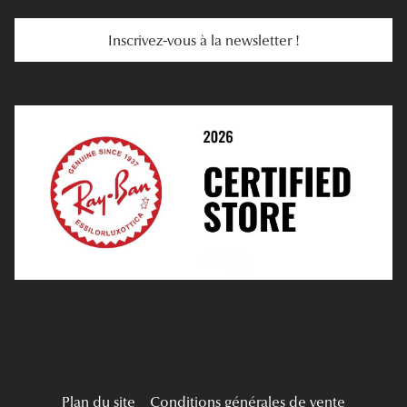
Services Web
Entretenir Ses Lentilles
Inscrivez-vous à la newsletter !
E-Réservation
Prescription De Lentilles
Prendre Rendez-Vous En Ligne
Choisir Ses Lentilles
Médiation
Verres Unifocaux
Verres Progressifs
Mes Premières Lunettes
Live Grand Regard
Plan du site
Conditions générales de vente