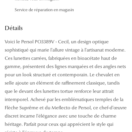
Panthos
Service de réparation en magasin
Pilotes
Détails
Marques
Voici le Persol PO3389V - Cecil, un design optique
Lunettes 
sophistiqué qui marie l'allure vintage à l'artisanat moderne.
Lunettes 
Ces lunettes carrées, fabriquées en bioacétate haut de
gamme, présentent des lignes marquées et des angles nets
Lunettes 
pour un look structuré et contemporain. Le chevalet en
Lunettes 
selle ajoute un élément de raffinement classique, tandis
Lunettes d
que le devant des lunettes tortue renforce leur attrait
intemporel. Achevé par les emblématiques temples de la
Lunettes d
Flèche Suprême et du Meflecto de Persol, ce chef-d'œuvre
Lunettes 
discret incarne l'élégance avec une touche de charme
héritage. Parfait pour ceux qui apprécient le style qui
Lunettes 