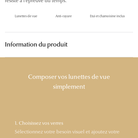
résiste à l'épreuve du temps.
Lunettes 
Lunettes de vue
Anti-rayure
Etui et chamoisine inclus
Voir toute
Nos conse
Information du produit
Verres Tra
Comprend
Comment c
Composer vos lunettes de vue
Quiz lunett
simplement
Voir tous 
Nos acce
1. Choisissez vos verres
Accessoire
Sélectionnez votre besoin visuel et ajoutez votre
Accessoire