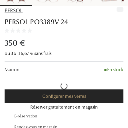
Lunettes
PERSOL
Lunettes d
PERSOL PO3389V 24
Lunettes 
Lunettes f
350 €
Lunettes d
ou 3 x 116,67 € sans frais
Lunettes 
Marron
En stock
Formes
Rondes
Configurer mes verres
Rectangle
Réserver gratuitement en magasin
Hexagona
E-réservation
Carrées
Rendez-vous en magasin