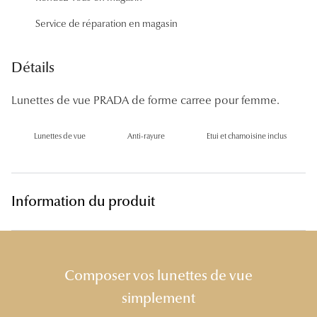
Panthos
Service de réparation en magasin
Pilotes
Détails
Marques
Lunettes de vue PRADA de forme carree pour femme.
Lunettes 
Lunettes 
Lunettes de vue
Anti-rayure
Etui et chamoisine inclus
Lunettes 
Lunettes 
Information du produit
Lunettes d
Lunettes d
Composer vos lunettes de vue
Lunettes 
simplement
Lunettes 