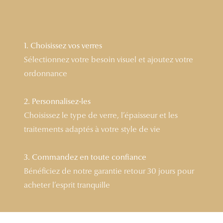
Lunettes 
Voir toute
1. Choisissez vos verres
Nos conse
Sélectionnez votre besoin visuel et ajoutez votre
ordonnance
Verres Tra
Comprend
2. Personnalisez-les
Choisissez le type de verre, l’épaisseur et les
Comment c
traitements adaptés à votre style de vie
Quiz lunett
Voir tous 
3. Commandez en toute confiance
Bénéficiez de notre garantie retour 30 jours pour
Nos acce
acheter l’esprit tranquille
Accessoire
Accessoire