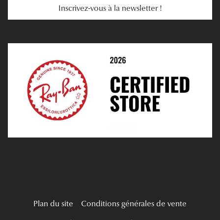
Inscrivez-vous à la newsletter !
E-Réservation
Prescription De Lentilles
Prendre Rendez-Vous En Ligne
Choisir Ses Lentilles
Médiation
Verres Unifocaux
Verres Progressifs
Mes Premières Lunettes
Live Grand Regard
Plan du site
Conditions générales de vente