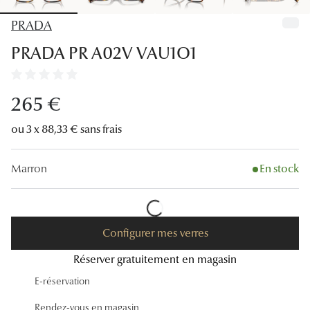
Lunettes
PRADA
Lunettes d
PRADA PR A02V VAU1O1
Lunettes 
Lunettes f
265 €
Lunettes d
ou 3 x 88,33 € sans frais
Lunettes 
Marron
En stock
Formes
Rondes
Configurer mes verres
Rectangle
Réserver gratuitement en magasin
Hexagona
E-réservation
Carrées
Rendez-vous en magasin