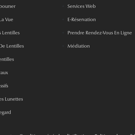
bourser
Services Web
La Vue
E-Réservation
 Lentilles
Prendre Rendez-Vous En Ligne
De Lentilles
Médiation
ntilles
caux
ssifs
s Lunettes
egard