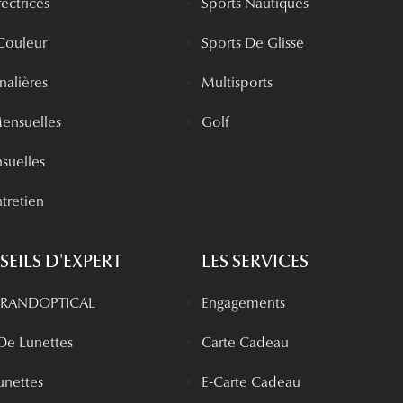
rectrices
Sports Nautiques
 Couleur
Sports De Glisse
rnalières
Multisports
Mensuelles
Golf
nsuelles
tretien
EILS D'EXPERT
LES SERVICES
 GRANDOPTICAL
Engagements
 De Lunettes
Carte Cadeau
unettes
E-Carte Cadeau