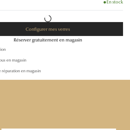
En stock
Accessoires audition
Tous nos accessoires
Configurer mes verres
Réserver gratuitement en magasin
tion
ous en magasin
e réparation en magasin