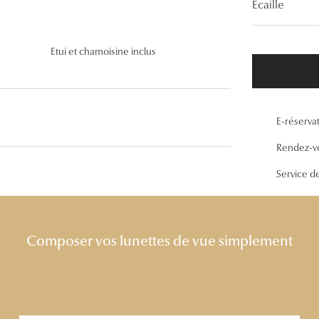
Ecaille
Lunettes de vue Gucci
Lunettes de vue Chloé
Etui et chamoisine inclus
Voir toutes les marques
E-réserva
Rendez-v
Service d
Composer vos lunettes de vue simplement