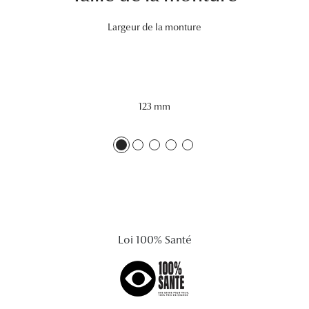
Lunettes 
Largeur de la monture
Voir toute
Nos conse
Verres Tra
123 mm
Comprend
Comment c
Quiz lunett
Voir tous 
Loi 100% Santé
Nos acce
Accessoire
Accessoire