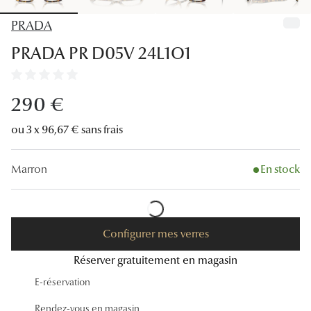
Lunettes
PRADA
Lunettes d
PRADA PR D05V 24L1O1
Lunettes 
Lunettes f
290 €
Lunettes d
ou 3 x 96,67 € sans frais
Lunettes 
Marron
En stock
Formes
Rondes
Configurer mes verres
Rectangle
Réserver gratuitement en magasin
Hexagona
E-réservation
Carrées
Rendez-vous en magasin