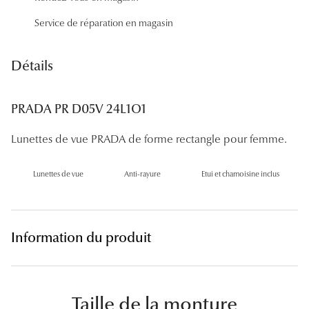
Panthos
Service de réparation en magasin
Pilotes
Détails
Marques
Lunettes 
PRADA PR D05V 24L1O1
Lunettes 
Lunettes de vue PRADA de forme rectangle pour femme.
Lunettes 
Lunettes de vue
Anti-rayure
Etui et chamoisine inclus
Lunettes 
Lunettes d
Information du produit
Lunettes d
Lunettes 
Lunettes 
Taille de la monture