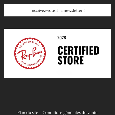
Services Web
Entretenir Ses Lentilles
Inscrivez-vous à la newsletter !
E-Réservation
Prescription De Lentilles
Prendre Rendez-Vous En Ligne
Choisir Ses Lentilles
Médiation
Verres Unifocaux
Verres Progressifs
Mes Premières Lunettes
Live Grand Regard
Plan du site
Conditions générales de vente