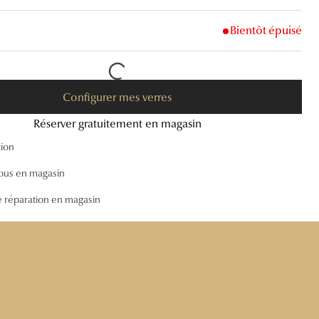
Accessoires audition
Bientôt épuisé
Tous nos accessoires
Configurer mes verres
Réserver gratuitement en magasin
tion
ous en magasin
e réparation en magasin