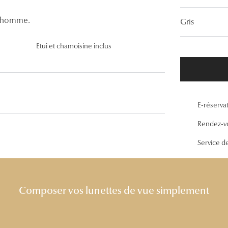
Lunettes de vue Gucci
r homme.
Gris
Lunettes de vue Chloé
Etui et chamoisine inclus
Voir toutes les marques
E-réserva
Rendez-v
Service d
Composer vos lunettes de vue simplement