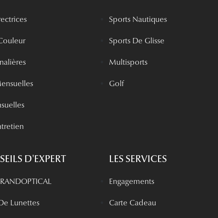
rectrices
Sports Nautiques
 Couleur
Sports De Glisse
rnalières
Multisports
Mensuelles
Golf
nsuelles
tretien
EILS D'EXPERT
LES SERVICES
 GRANDOPTICAL
Engagements
 De Lunettes
Carte Cadeau