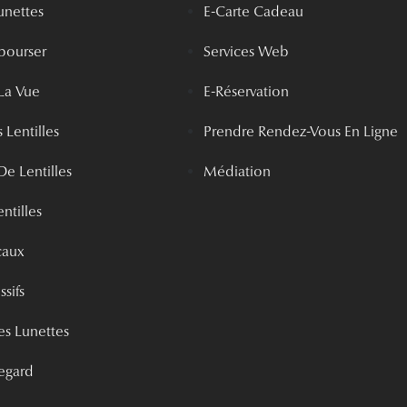
unettes
E-Carte Cadeau
bourser
Services Web
La Vue
E-Réservation
 Lentilles
Prendre Rendez-Vous En Ligne
De Lentilles
Médiation
ntilles
caux
ssifs
s Lunettes
egard