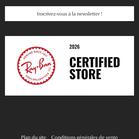
Services Web
Entretenir Ses Lentilles
Inscrivez-vous à la newsletter !
E-Réservation
Prescription De Lentilles
Prendre Rendez-Vous En Ligne
Choisir Ses Lentilles
Médiation
Verres Unifocaux
Verres Progressifs
Mes Premières Lunettes
Live Grand Regard
Plan du site
Conditions générales de vente