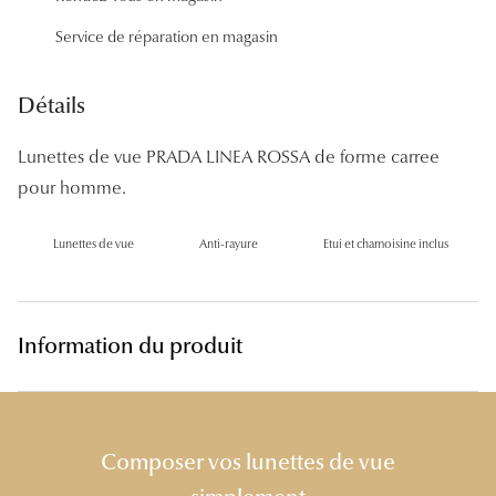
Panthos
Service de réparation en magasin
Pilotes
Détails
Marques
Lunettes de vue PRADA LINEA ROSSA de forme carree
Lunettes 
pour homme.
Lunettes 
Lunettes de vue
Anti-rayure
Etui et chamoisine inclus
Lunettes 
Lunettes 
Lunettes d
Information du produit
Lunettes d
Lunettes 
Composer vos lunettes de vue
Lunettes 