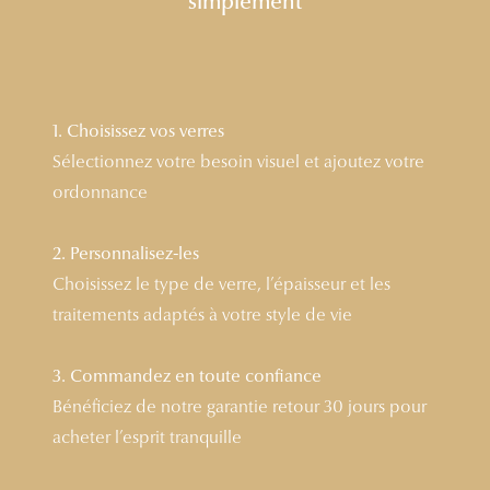
simplement
Lunettes 
Voir toute
Nos conse
1. Choisissez vos verres
Sélectionnez votre besoin visuel et ajoutez votre
Verres Tra
ordonnance
Comprend
2. Personnalisez-les
Comment c
Choisissez le type de verre, l’épaisseur et les
Quiz lunett
traitements adaptés à votre style de vie
Voir tous 
3. Commandez en toute confiance
Nos acce
Bénéficiez de notre garantie retour 30 jours pour
acheter l’esprit tranquille
Accessoire
Accessoire