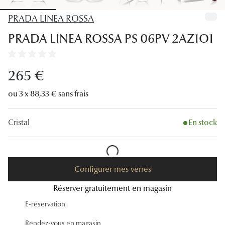
Lunettes
PRADA LINEA ROSSA
Lunettes d
PRADA LINEA ROSSA PS 06PV 2AZ1O1
Lunettes 
Lunettes f
265 €
Lunettes d
ou 3 x 88,33 € sans frais
Lunettes 
Cristal
En stock
Formes
Rondes
Configurer mes verres
Rectangle
Réserver gratuitement en magasin
Hexagona
E-réservation
Carrées
Rendez-vous en magasin