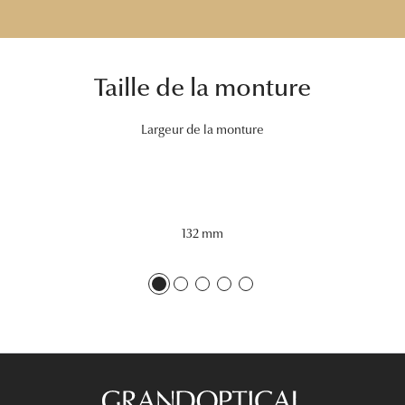
Tous nos a
Taille de la monture
Largeur de la monture
132 mm