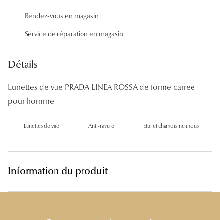
Panthos
Rendez-vous en magasin
Pilotes
Service de réparation en magasin
Marques
Détails
Lunettes 
Lunettes de vue PRADA LINEA ROSSA de forme carree
Lunettes 
pour homme.
Lunettes 
Lunettes de vue
Anti-rayure
Etui et chamoisine inclus
Lunettes 
Lunettes d
Information du produit
Lunettes d
Lunettes 
Lunettes 