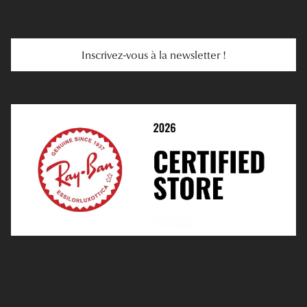
E-Carte Cadeau
Troubles De La Vue
Services Web
Entretenir Ses Lentilles
Inscrivez-vous à la newsletter !
E-Réservation
Prescription De Lentilles
Prendre Rendez-Vous En Ligne
Choisir Ses Lentilles
Médiation
Verres Unifocaux
Verres Progressifs
Mes Premières Lunettes
Live Grand Regard