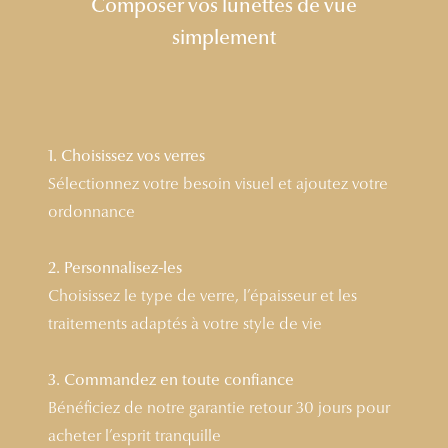
Composer vos lunettes de vue
Lunettes 
simplement
Voir toute
Nos conse
Verres Tra
1. Choisissez vos verres
Sélectionnez votre besoin visuel et ajoutez votre
Comprend
ordonnance
Comment c
2. Personnalisez-les
Quiz lunett
Choisissez le type de verre, l’épaisseur et les
Voir tous 
traitements adaptés à votre style de vie
Nos acce
3. Commandez en toute confiance
Accessoire
Bénéficiez de notre garantie retour 30 jours pour
acheter l’esprit tranquille
Accessoire