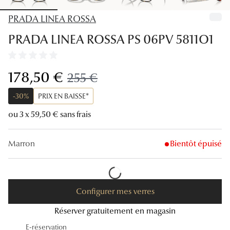
Lunettes
PRADA LINEA ROSSA
Lunettes d
PRADA LINEA ROSSA PS 06PV 5811O1
Lunettes 
Lunettes f
maintenant:
178,50 €
ancien prix:
255 €
Lunettes d
-30%
PRIX EN BAISSE*
Lunettes 
ou 3 x 59,50 € sans frais
Formes
Marron
Bientôt épuisé
Rondes
Rectangle
Configurer mes verres
Hexagona
Réserver gratuitement en magasin
Carrées
E-réservation