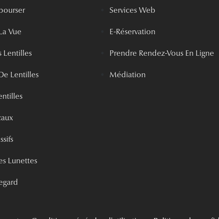
bourser
Services Web
La Vue
E-Réservation
 Lentilles
Prendre Rendez-Vous En Ligne
De Lentilles
Médiation
ntilles
caux
ssifs
s Lunettes
egard