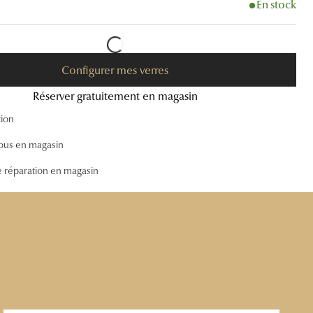
En stock
Accessoires audition
Tous nos accessoires
Configurer mes verres
Réserver gratuitement en magasin
tion
ous en magasin
e réparation en magasin