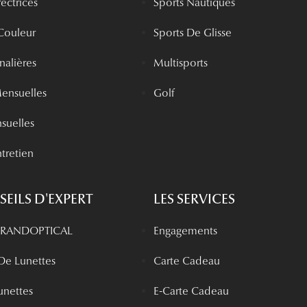
rectrices
Sports Nautiques
 Couleur
Sports De Glisse
rnalières
Multisports
Mensuelles
Golf
nsuelles
tretien
EILS D'EXPERT
LES SERVICES
 GRANDOPTICAL
Engagements
 De Lunettes
Carte Cadeau
unettes
E-Carte Cadeau