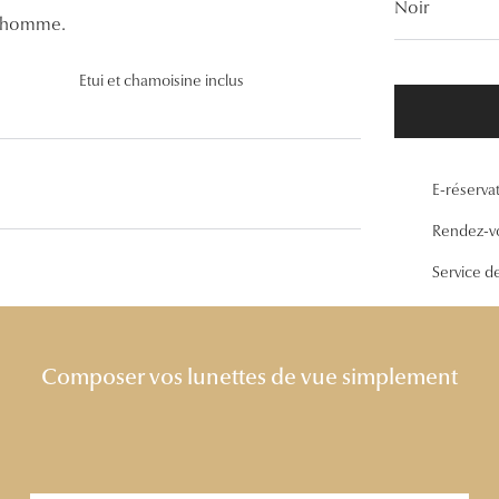
Noir
Lunettes de vue Gucci
r homme.
Lunettes de vue Chloé
Etui et chamoisine inclus
Voir toutes les marques
E-réserva
Rendez-v
Service d
Composer vos lunettes de vue simplement