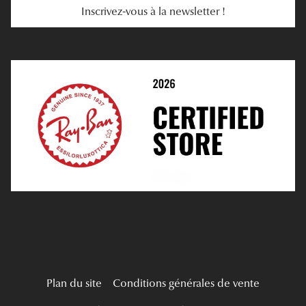
Inscrivez-vous à la newsletter !
E-Réservation
Prescription De Lentilles
Prendre Rendez-Vous En Ligne
Choisir Ses Lentilles
Médiation
Verres Unifocaux
Verres Progressifs
Mes Premières Lunettes
Live Grand Regard
Plan du site
Conditions générales de vente