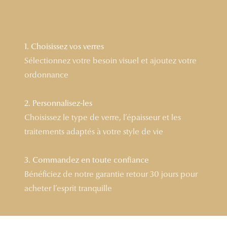
Lunettes 
Voir toute
1. Choisissez vos verres
Nos conse
Sélectionnez votre besoin visuel et ajoutez votre
ordonnance
Verres Tra
Comprend
2. Personnalisez-les
Choisissez le type de verre, l’épaisseur et les
Comment c
traitements adaptés à votre style de vie
Quiz lunett
Voir tous 
3. Commandez en toute confiance
Bénéficiez de notre garantie retour 30 jours pour
Nos acce
acheter l’esprit tranquille
Accessoire
Accessoire