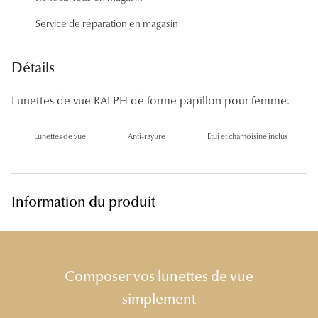
Panthos
Service de réparation en magasin
Pilotes
Détails
Marques
Lunettes de vue RALPH de forme papillon pour femme.
Lunettes 
Lunettes 
Lunettes de vue
Anti-rayure
Etui et chamoisine inclus
Lunettes 
Lunettes 
Information du produit
Lunettes d
Lunettes d
Composer vos lunettes de vue
Lunettes 
simplement
Lunettes 