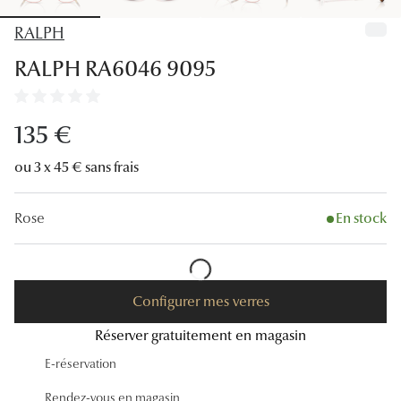
Lunettes
RALPH
Lunettes d
RALPH RA6046 9095
Lunettes 
Lunettes f
135 €
Lunettes d
ou 3 x 45 € sans frais
Lunettes 
Rose
En stock
Formes
Rondes
Configurer mes verres
Rectangle
Réserver gratuitement en magasin
Hexagona
E-réservation
Carrées
Rendez-vous en magasin