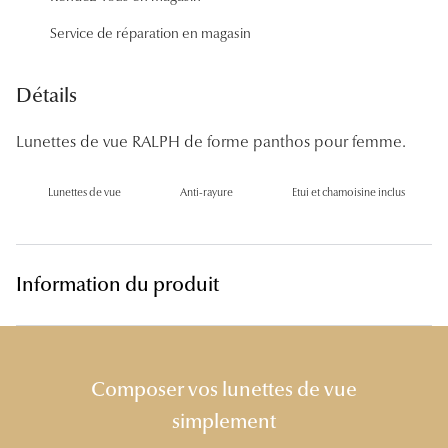
Panthos
Service de réparation en magasin
Pilotes
Détails
Marques
Lunettes de vue RALPH de forme panthos pour femme.
Lunettes 
Lunettes 
Lunettes de vue
Anti-rayure
Etui et chamoisine inclus
Lunettes 
Lunettes 
Information du produit
Lunettes d
Lunettes d
Composer vos lunettes de vue
Lunettes 
simplement
Lunettes 