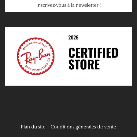
Inscrivez-vous à la newsletter !
E-Réservation
Prescription De Lentilles
Prendre Rendez-Vous En Ligne
Choisir Ses Lentilles
Médiation
Verres Unifocaux
Verres Progressifs
Mes Premières Lunettes
Live Grand Regard
Plan du site
Conditions générales de vente