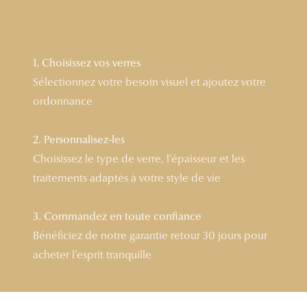
Lunettes 
Voir toute
1. Choisissez vos verres
Nos conse
Sélectionnez votre besoin visuel et ajoutez votre
ordonnance
Verres Tra
Comprend
2. Personnalisez-les
Choisissez le type de verre, l’épaisseur et les
Comment c
traitements adaptés à votre style de vie
Quiz lunett
Voir tous 
3. Commandez en toute confiance
Bénéficiez de notre garantie retour 30 jours pour
Nos acce
acheter l’esprit tranquille
Accessoire
Accessoire