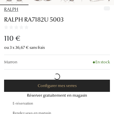
Lunettes
RALPH
Lunettes d
RALPH RA7182U 5003
Lunettes 
Lunettes f
110 €
Lunettes d
ou 3 x 36,67 € sans frais
Lunettes 
Marron
En stock
Formes
Rondes
Configurer mes verres
Rectangle
Réserver gratuitement en magasin
Hexagona
E-réservation
Carrées
Rendez-vous en magasin