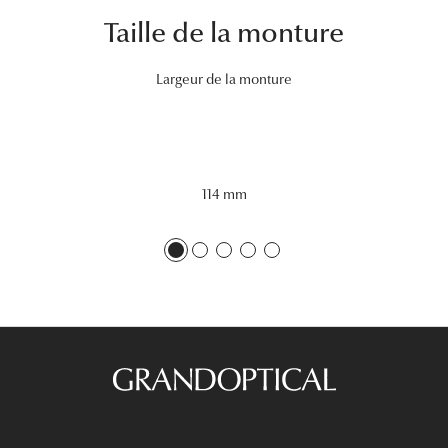
Taille de la monture
Tous nos a
Largeur de la monture
114 mm