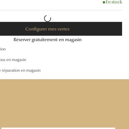
En stock
Accessoires audition
Tous nos accessoires
Configurer mes verres
Réserver gratuitement en magasin
tion
ous en magasin
e réparation en magasin