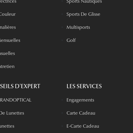
rectrices
Sports Nautiques
 Couleur
Sports De Glisse
rnalières
Multisports
Mensuelles
Golf
nsuelles
tretien
EILS D'EXPERT
LES SERVICES
 GRANDOPTICAL
Engagements
 De Lunettes
Carte Cadeau
unettes
E-Carte Cadeau