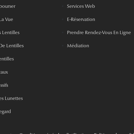
bourser
Services Web
La Vue
E-Réservation
 Lentilles
Prendre Rendez-Vous En Ligne
De Lentilles
Médiation
ntilles
caux
ssifs
s Lunettes
egard