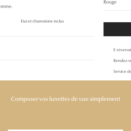
Rouge
Lunettes de vue Gucci
homme.
Lunettes de vue Chloé
Etui et chamoisine inclus
Voir toutes les marques
E-réserva
Rendez-v
Service d
Composer vos lunettes de vue simplement