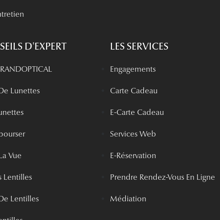
tretien
EILS D'EXPERT
LES SERVICES
 GRANDOPTICAL
Engagements
 De Lunettes
Carte Cadeau
unettes
E-Carte Cadeau
bourser
Services Web
La Vue
E-Réservation
 Lentilles
Prendre Rendez-Vous En Ligne
De Lentilles
Médiation