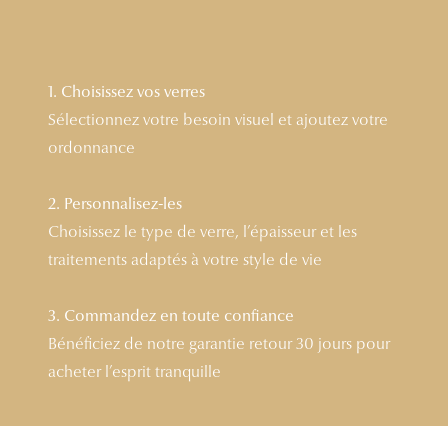
Lunettes 
Voir toute
1. Choisissez vos verres
Nos conse
Sélectionnez votre besoin visuel et ajoutez votre
ordonnance
Verres Tra
Comprend
2. Personnalisez-les
Choisissez le type de verre, l’épaisseur et les
Comment c
traitements adaptés à votre style de vie
Quiz lunett
Voir tous 
3. Commandez en toute confiance
Bénéficiez de notre garantie retour 30 jours pour
Nos acce
acheter l’esprit tranquille
Accessoire
Accessoire