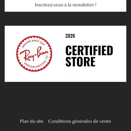
Inscrivez-vous à la newsletter !
E-Réservation
Prescription De Lentilles
Prendre Rendez-Vous En Ligne
Choisir Ses Lentilles
Médiation
Verres Unifocaux
Verres Progressifs
Mes Premières Lunettes
Live Grand Regard
Plan du site
Conditions générales de vente