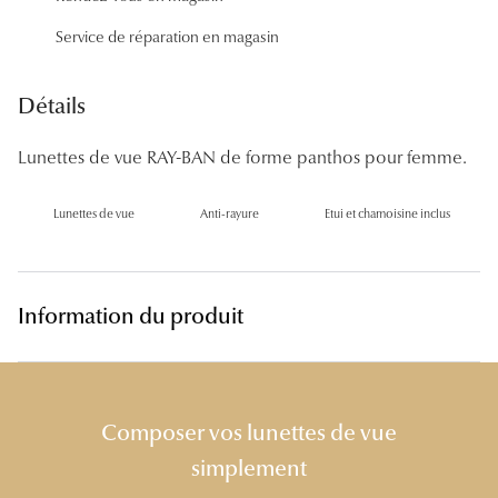
Panthos
Service de réparation en magasin
Pilotes
Détails
Marques
Lunettes de vue RAY-BAN de forme panthos pour femme.
Lunettes 
Lunettes 
Lunettes de vue
Anti-rayure
Etui et chamoisine inclus
Lunettes 
Lunettes 
Information du produit
Lunettes d
Lunettes d
Composer vos lunettes de vue
Lunettes 
simplement
Lunettes 