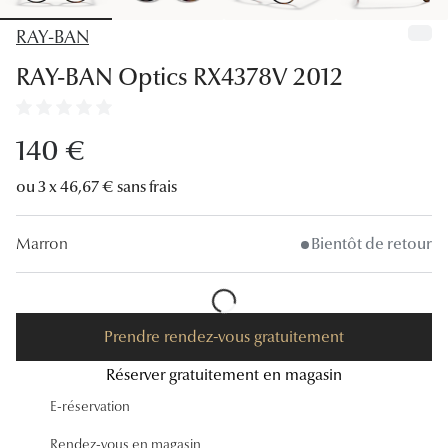
Lunettes
RAY-BAN
Lunettes d
RAY-BAN Optics RX4378V 2012
Lunettes 
Lunettes f
140 €
Lunettes d
ou 3 x 46,67 € sans frais
Lunettes 
Marron
Bientôt de retour
Formes
Rondes
Prendre rendez-vous gratuitement
Rectangle
Réserver gratuitement en magasin
Hexagona
E-réservation
Carrées
Rendez-vous en magasin