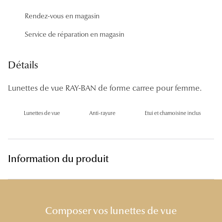
Panthos
Rendez-vous en magasin
Pilotes
Service de réparation en magasin
Marques
Détails
Lunettes 
Lunettes de vue RAY-BAN de forme carree pour femme.
Lunettes 
Lunettes 
Lunettes de vue
Anti-rayure
Etui et chamoisine inclus
Lunettes 
Lunettes d
Information du produit
Lunettes d
Lunettes 
Composer vos lunettes de vue
Lunettes 