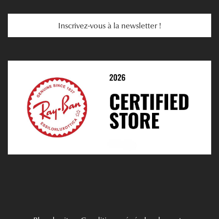
Services Web
Entretenir Ses Lentilles
Inscrivez-vous à la newsletter !
E-Réservation
Prescription De Lentilles
Prendre Rendez-Vous En Ligne
Choisir Ses Lentilles
Médiation
Verres Unifocaux
Verres Progressifs
Mes Premières Lunettes
Live Grand Regard