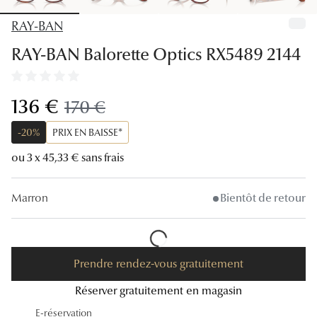
Lunettes
RAY-BAN
Lunettes d
RAY-BAN Balorette Optics RX5489 2144
Lunettes 
Lunettes f
maintenant:
136 €
ancien prix:
170 €
Lunettes d
-20%
PRIX EN BAISSE*
Lunettes 
ou 3 x 45,33 € sans frais
Formes
Marron
Bientôt de retour
Rondes
Rectangle
Prendre rendez-vous gratuitement
Hexagona
Réserver gratuitement en magasin
Carrées
E-réservation