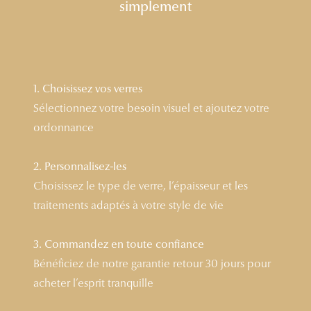
simplement
Lunettes 
Voir toute
Nos conse
1. Choisissez vos verres
Verres Tra
Sélectionnez votre besoin visuel et ajoutez votre
ordonnance
Comprend
Comment c
2. Personnalisez-les
Choisissez le type de verre, l’épaisseur et les
Quiz lunett
traitements adaptés à votre style de vie
Voir tous 
3. Commandez en toute confiance
Nos acce
Bénéficiez de notre garantie retour 30 jours pour
Accessoire
acheter l’esprit tranquille
Accessoire