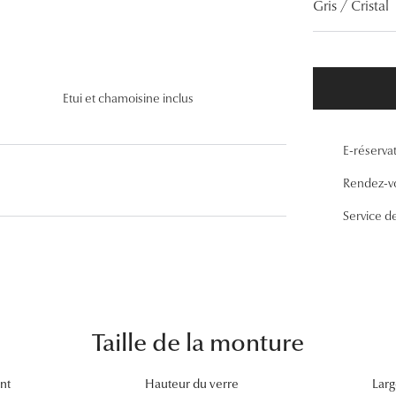
Gris / Cristal
Lunettes de vue Gucci
Lunettes de vue Chloé
Voir toutes les marques
Etui et chamoisine inclus
E-réserva
Rendez-v
Service d
Taille de la monture
nt
Hauteur du verre
Larg