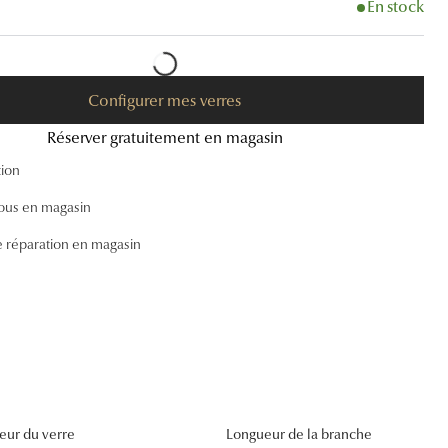
En stock
Accessoires audition
Tous nos accessoires
Configurer mes verres
Réserver gratuitement en magasin
tion
ous en magasin
e réparation en magasin
eur du verre
Longueur de la branche