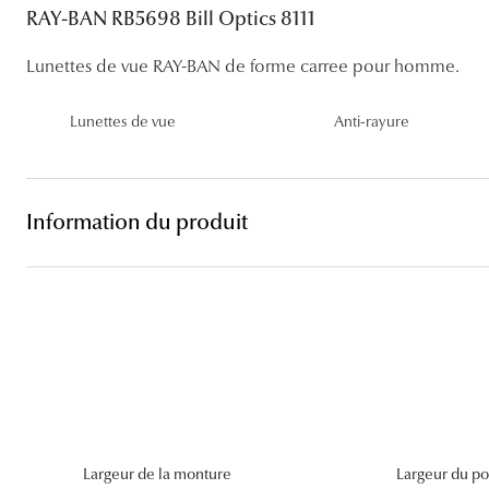
Lentilles sphériques
RAY-BAN RB5698 Bill Optics 8111
Les troubles visuels
Carrées
Lunettes de vue femme
Lunettes de soleil femme
Lentilles toriques
Lunettes de vue RAY-BAN de forme carree pour homme.
Découvrir tous nos conseils
Panthos
Lunettes de vue homme
Lunettes de soleil homme
Lentilles progressives
Lunettes de vue
Anti-rayure
Pilotes
Lunettes de vue enfant
Lunettes de soleil enfant
Information du produit
Largeur de la monture
Largeur du po