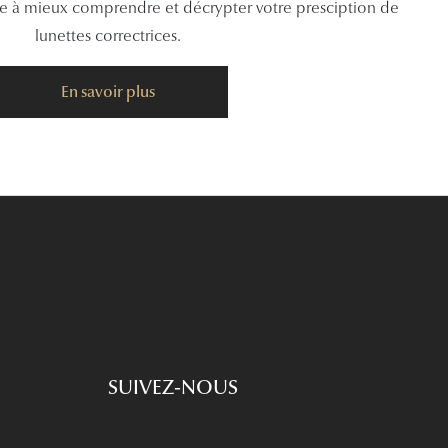
de à mieux comprendre et décrypter votre presciption de
lunettes correctrices.
En savoir plus
SUIVEZ-NOUS