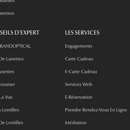
nsuelles
tretien
EILS D'EXPERT
LES SERVICES
 GRANDOPTICAL
Engagements
 De Lunettes
Carte Cadeau
unettes
E-Carte Cadeau
bourser
Services Web
La Vue
E-Réservation
 Lentilles
Prendre Rendez-Vous En Ligne
De Lentilles
Médiation