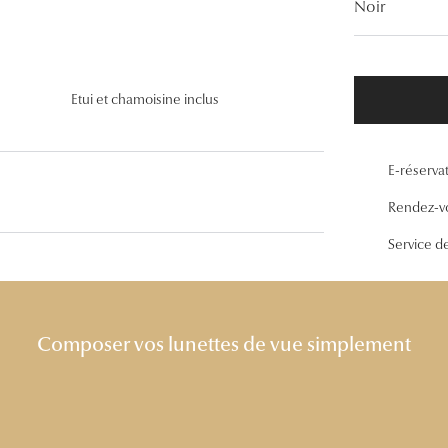
Noir
Lunettes de vue Gucci
Lunettes de vue Chloé
Voir toutes les marques
Etui et chamoisine inclus
E-réserva
Rendez-v
Service d
Composer vos lunettes de vue simplement