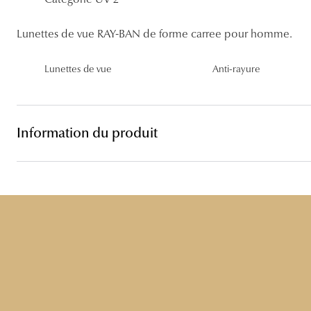
Lentilles sphériques
Les troubles visuels
Carrées
Lunettes de vue femme
Lunettes de soleil femme
Lentilles toriques
Lunettes de vue RAY-BAN de forme carree pour homme.
Découvrir tous nos conseils
Panthos
Lunettes de vue homme
Lunettes de soleil homme
Lentilles progressives
Lunettes de vue
Anti-rayure
Pilotes
Lunettes de vue enfant
Lunettes de soleil enfant
Information du produit