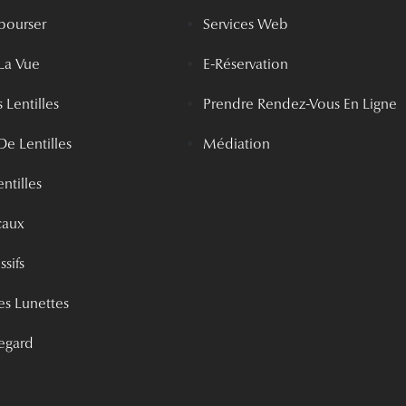
bourser
Services Web
La Vue
E-Réservation
 Lentilles
Prendre Rendez-Vous En Ligne
De Lentilles
Médiation
ntilles
caux
ssifs
s Lunettes
egard