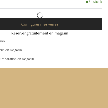
En stock
Accessoires audition
Tous nos accessoires
Configurer mes verres
Réserver gratuitement en magasin
tion
ous en magasin
e réparation en magasin