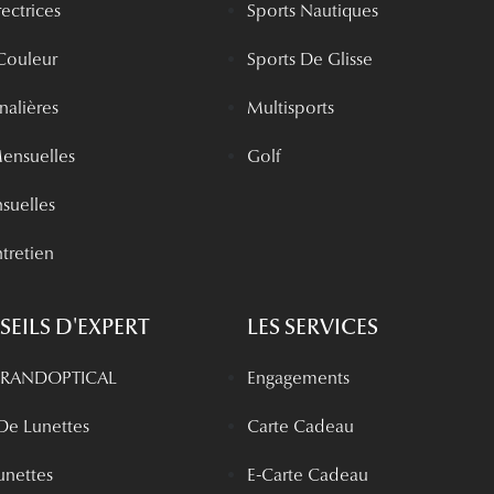
rectrices
Sports Nautiques
 Couleur
Sports De Glisse
rnalières
Multisports
Mensuelles
Golf
nsuelles
tretien
EILS D'EXPERT
LES SERVICES
 GRANDOPTICAL
Engagements
 De Lunettes
Carte Cadeau
unettes
E-Carte Cadeau