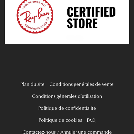
Tous nos a
Verres Progressifs
Mes Premières Lunettes
Live Grand Regard
Plan du site
Conditions générales de vente
Conditions générales d'utilisation
Politique de confidentialité
Politique de cookies
FAQ
Contactez-nous / Annuler une commande