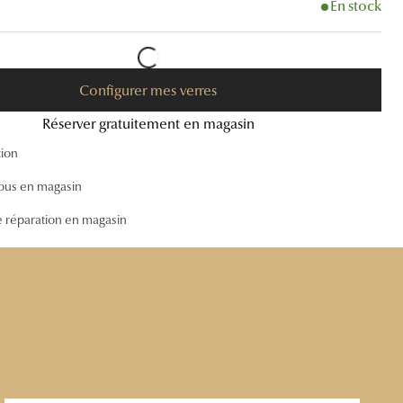
En stock
Accessoires audition
Tous nos accessoires
Configurer mes verres
Réserver gratuitement en magasin
tion
ous en magasin
e réparation en magasin