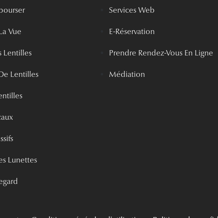
bourser
Services Web
La Vue
E-Réservation
 Lentilles
Prendre Rendez-Vous En Ligne
De Lentilles
Médiation
ntilles
caux
ssifs
s Lunettes
egard