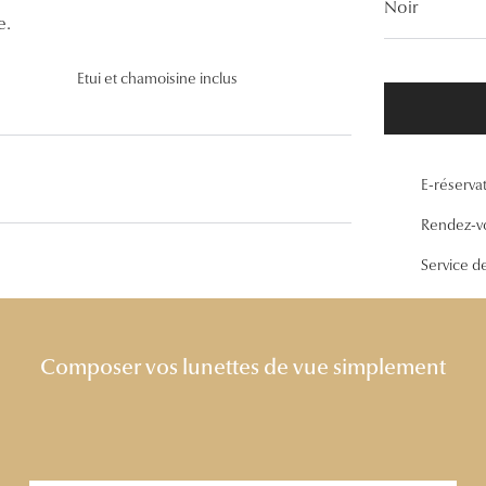
Noir
Lunettes de vue Gucci
e.
Lunettes de vue Chloé
Etui et chamoisine inclus
Voir toutes les marques
E-réserva
Rendez-v
Service d
Composer vos lunettes de vue simplement