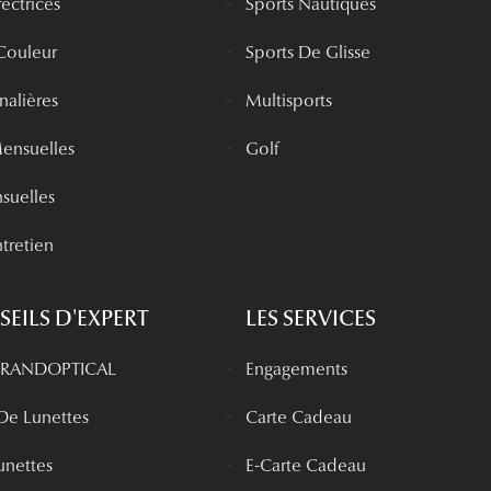
rectrices
Sports Nautiques
 Couleur
Sports De Glisse
rnalières
Multisports
Mensuelles
Golf
nsuelles
tretien
EILS D'EXPERT
LES SERVICES
 GRANDOPTICAL
Engagements
 De Lunettes
Carte Cadeau
unettes
E-Carte Cadeau