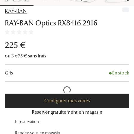
Lunettes
RAY-BAN
Lunettes d
RAY-BAN Optics RX8416 2916
Lunettes 
Lunettes f
225 €
Lunettes d
ou 3 x 75 € sans frais
Lunettes 
Gris
En stock
Formes
Rondes
Configurer mes verres
Rectangle
Réserver gratuitement en magasin
Hexagona
E-réservation
Carrées
Rendez-vous en magasin