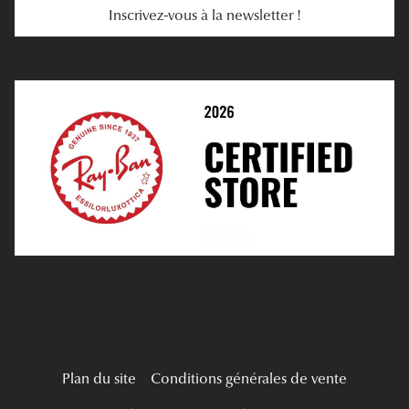
Inscrivez-vous à la newsletter !
E-Réservation
Prescription De Lentilles
Prendre Rendez-Vous En Ligne
Choisir Ses Lentilles
Médiation
Verres Unifocaux
Verres Progressifs
Mes Premières Lunettes
Live Grand Regard
Plan du site
Conditions générales de vente