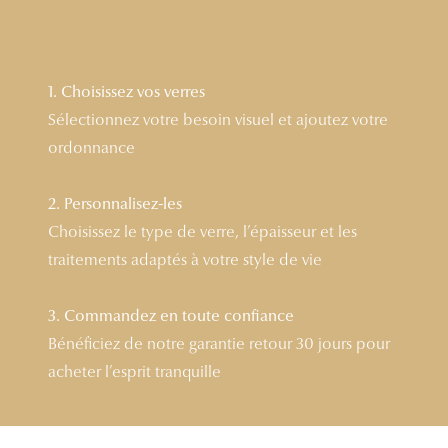
Lunettes 
Voir toute
1. Choisissez vos verres
Nos conse
Sélectionnez votre besoin visuel et ajoutez votre
ordonnance
Verres Tra
Comprend
2. Personnalisez-les
Choisissez le type de verre, l’épaisseur et les
Comment c
traitements adaptés à votre style de vie
Quiz lunett
Voir tous 
3. Commandez en toute confiance
Bénéficiez de notre garantie retour 30 jours pour
Nos acce
acheter l’esprit tranquille
Accessoire
Accessoire