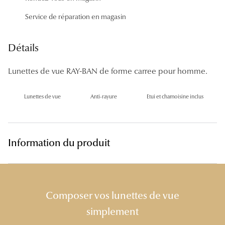
Panthos
Service de réparation en magasin
Pilotes
Détails
Marques
Lunettes de vue RAY-BAN de forme carree pour homme.
Lunettes 
Lunettes 
Lunettes de vue
Anti-rayure
Etui et chamoisine inclus
Lunettes 
Lunettes 
Information du produit
Lunettes d
Lunettes d
Composer vos lunettes de vue
Lunettes 
simplement
Lunettes 