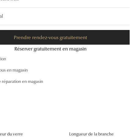
Accessoires audition
al
Tous nos accessoires
Prendre rendez-vous gratuitement
Réserver gratuitement en magasin
tion
ous en magasin
e réparation en magasin
eur du verre
Longueur de la branche