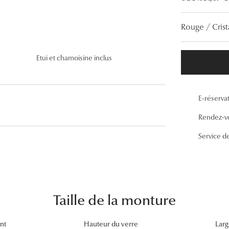
Lunettes de vue Gucci
Rouge / Crist
Lunettes de vue Chloé
Voir toutes les marques
Etui et chamoisine inclus
E-réserva
Rendez-v
Service d
Taille de la monture
nt
Hauteur du verre
Larg