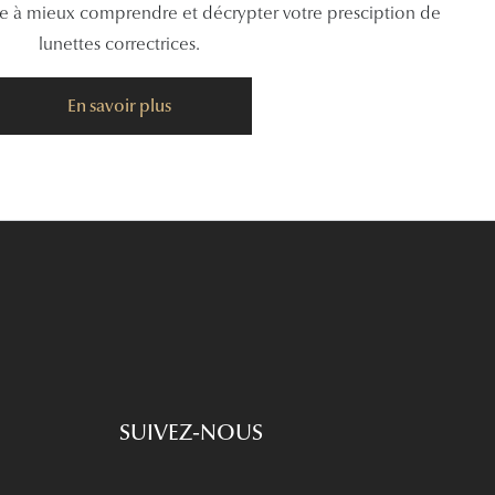
de à mieux comprendre et décrypter votre presciption de
lunettes correctrices.
En savoir plus
SUIVEZ-NOUS