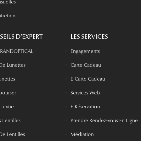
nsuelles
tretien
EILS D'EXPERT
LES SERVICES
 GRANDOPTICAL
Engagements
 De Lunettes
Carte Cadeau
unettes
E-Carte Cadeau
bourser
Services Web
La Vue
E-Réservation
 Lentilles
Prendre Rendez-Vous En Ligne
De Lentilles
Médiation