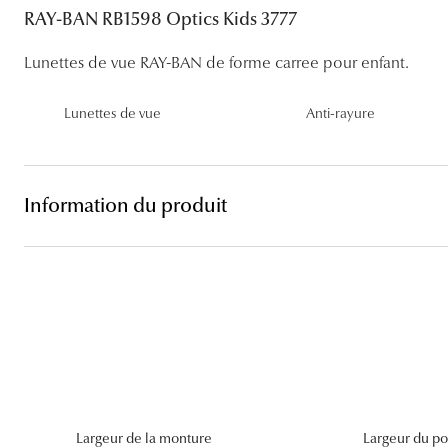
Lentilles sphériques
RAY-BAN RB1598 Optics Kids 3777
Les troubles visuels
Carrées
Lunettes de vue femme
Lunettes de soleil femme
Lentilles toriques
Lunettes de vue RAY-BAN de forme carree pour enfant.
Découvrir tous nos conseils
Panthos
Lunettes de vue homme
Lunettes de soleil homme
Lentilles progressives
Pilotes
Lunettes de vue
Anti-rayure
Lunettes de vue enfant
Lunettes de soleil enfant
Information du produit
Largeur de la monture
Largeur du po