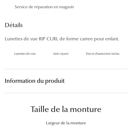
Panthos
Service de réparation en magasin
Pilotes
Détails
Marques
Lunettes de vue RIP CURL de forme carree pour enfant.
Lunettes 
Lunettes de vue
Anti-rayure
Etui et chamoisine inclus
Lunettes 
Lunettes 
Lunettes 
Information du produit
Lunettes d
Lunettes d
Taille de la monture
Lunettes 
Largeur de la monture
Lunettes 