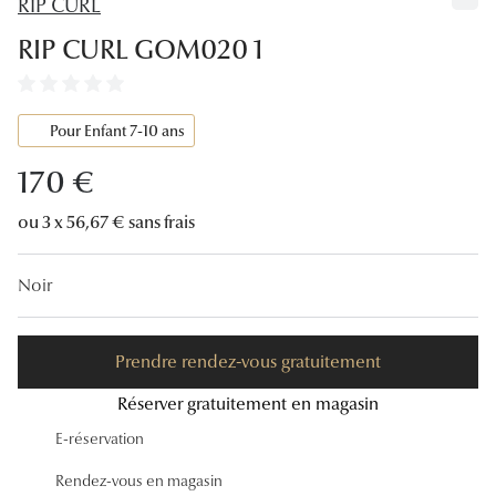
RIP CURL
Lunettes
RIP CURL GOM020 1
Lunettes d
Lunettes 
Pour Enfant 7-10 ans
Lunettes f
170 €
Lunettes d
ou 3 x 56,67 € sans frais
Lunettes 
Noir
Formes
Rondes
Prendre rendez-vous gratuitement
Rectangle
Réserver gratuitement en magasin
Hexagona
E-réservation
Carrées
Rendez-vous en magasin