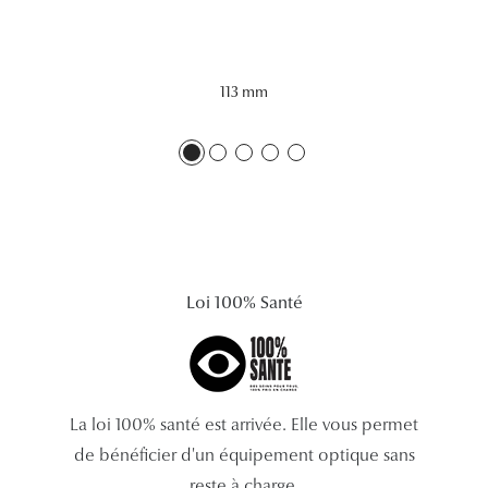
Lunettes 
Voir toute
113 mm
Nos conse
Verres Tra
Comprend
Comment c
Quiz lunett
Loi 100% Santé
Voir tous 
Nos acce
La loi 100% santé est arrivée. Elle vous permet
Accessoire
de bénéficier d'un équipement optique sans
Accessoire
reste à charge.