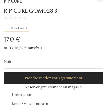
RIP CURL
Lunettes
RIP CURL GOM028 3
Lunettes d
Lunettes 
Pour Enfant
Lunettes f
170 €
Lunettes d
ou 3 x 56,67 € sans frais
Lunettes 
Noir
Formes
Rondes
Prendre rendez-vous gratuitement
Rectangle
Réserver gratuitement en magasin
Hexagona
E-réservation
Carrées
Rendez-vous en magasin