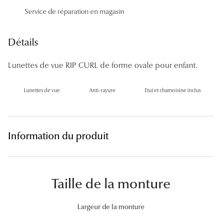
Panthos
Service de réparation en magasin
Pilotes
Détails
Marques
Lunettes de vue RIP CURL de forme ovale pour enfant.
Lunettes 
Lunettes de vue
Anti-rayure
Etui et chamoisine inclus
Lunettes 
Lunettes 
Lunettes 
Information du produit
Lunettes d
Lunettes d
Taille de la monture
Lunettes 
Largeur de la monture
Lunettes 