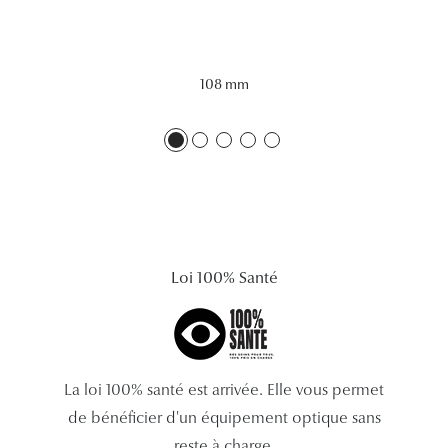
Lunettes 
Voir toute
108 mm
Nos conse
Verres Tra
Comprend
Comment c
Quiz lunett
Loi 100% Santé
Voir tous 
Nos acce
La loi 100% santé est arrivée. Elle vous permet
Accessoire
de bénéficier d'un équipement optique sans
Accessoire
reste à charge.