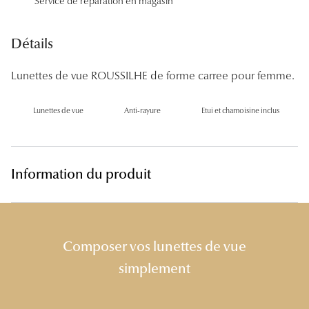
Service de réparation en magasin
Panthos
Pilotes
Détails
Marques
Lunettes de vue ROUSSILHE de forme carree pour femme.
Lunettes 
Lunettes de vue
Anti-rayure
Etui et chamoisine inclus
Lunettes 
Lunettes 
Information du produit
Lunettes 
Lunettes d
Lunettes d
Composer vos lunettes de vue
simplement
Lunettes 
Lunettes 