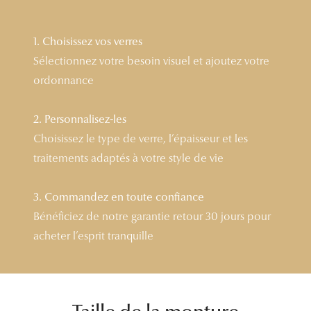
Lunettes 
1. Choisissez vos verres
Voir toute
Sélectionnez votre besoin visuel et ajoutez votre
Nos conse
ordonnance
Verres Tra
2. Personnalisez-les
Comprend
Choisissez le type de verre, l’épaisseur et les
traitements adaptés à votre style de vie
Comment c
Quiz lunett
3. Commandez en toute confiance
Bénéficiez de notre garantie retour 30 jours pour
Voir tous 
acheter l’esprit tranquille
Nos acce
Accessoire
Accessoire