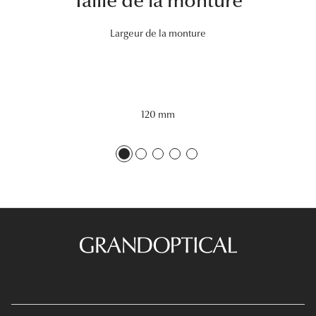
Taille de la monture
Tous nos a
Largeur de la monture
120 mm