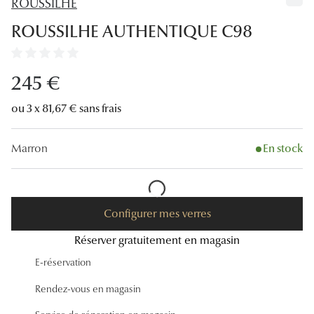
ROUSSILHE
Lunettes
ROUSSILHE AUTHENTIQUE C98
Lunettes d
Lunettes 
245 €
Lunettes f
ou 3 x 81,67 € sans frais
Lunettes d
Marron
En stock
Lunettes 
Formes
Rondes
Configurer mes verres
Réserver gratuitement en magasin
Rectangle
E-réservation
Hexagona
Rendez-vous en magasin
Carrées