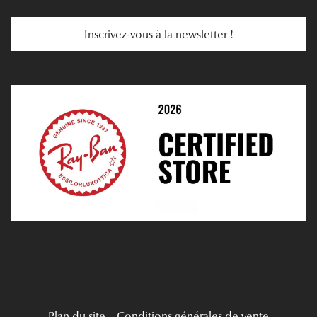
Services Web
Entretenir Ses Lentilles
Inscrivez-vous à la newsletter !
E-Réservation
Prescription De Lentilles
Prendre Rendez-Vous En Ligne
Choisir Ses Lentilles
Médiation
Verres Unifocaux
Verres Progressifs
Mes Premières Lunettes
Live Grand Regard
Plan du site
Conditions générales de vente