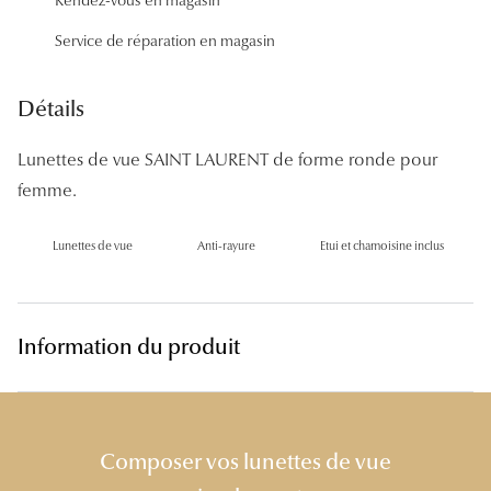
Panthos
Service de réparation en magasin
Pilotes
Détails
Marques
Lunettes de vue SAINT LAURENT de forme ronde pour
Lunettes 
femme.
Lunettes 
Lunettes de vue
Anti-rayure
Etui et chamoisine inclus
Lunettes 
Lunettes 
Lunettes d
Information du produit
Lunettes d
Lunettes 
Composer vos lunettes de vue
Lunettes 