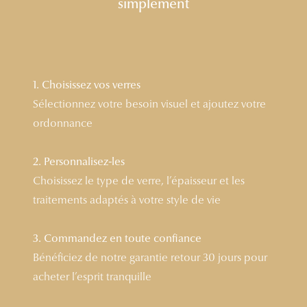
simplement
Lunettes 
Voir toute
Nos conse
1. Choisissez vos verres
Sélectionnez votre besoin visuel et ajoutez votre
Verres Tra
ordonnance
Comprend
Comment c
2. Personnalisez-les
Choisissez le type de verre, l’épaisseur et les
Quiz lunett
traitements adaptés à votre style de vie
Voir tous 
3. Commandez en toute confiance
Nos acce
Bénéficiez de notre garantie retour 30 jours pour
acheter l’esprit tranquille
Accessoire
Accessoire