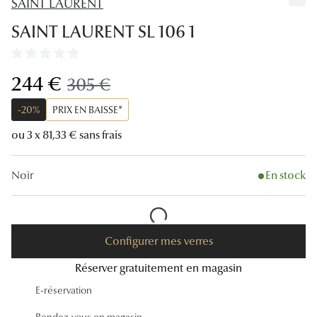
SAINT LAURENT
Lunettes
SAINT LAURENT SL 106 1
Lunettes d
Lunettes 
maintenant:
244 €
ancien prix:
305 €
Lunettes f
-20%
PRIX EN BAISSE*
Lunettes d
ou 3 x 81,33 € sans frais
Lunettes 
Noir
En stock
Formes
Rondes
Configurer mes verres
Rectangle
Réserver gratuitement en magasin
Hexagona
E-réservation
Carrées
Rendez-vous en magasin