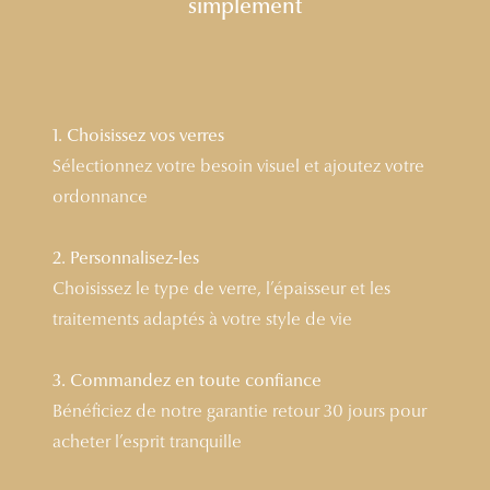
simplement
Lunettes 
Voir toute
Nos conse
1. Choisissez vos verres
Sélectionnez votre besoin visuel et ajoutez votre
Verres Tra
ordonnance
Comprend
Comment c
2. Personnalisez-les
Choisissez le type de verre, l’épaisseur et les
Quiz lunett
traitements adaptés à votre style de vie
Voir tous 
3. Commandez en toute confiance
Nos acce
Bénéficiez de notre garantie retour 30 jours pour
acheter l’esprit tranquille
Accessoire
Accessoire