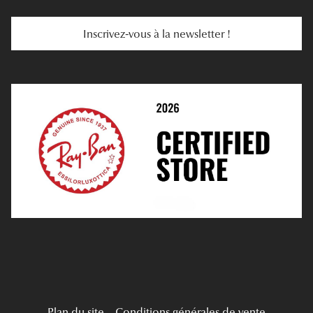
Services Web
Entretenir Ses Lentilles
Inscrivez-vous à la newsletter !
E-Réservation
Prescription De Lentilles
Prendre Rendez-Vous En Ligne
Choisir Ses Lentilles
Médiation
Verres Unifocaux
Verres Progressifs
Mes Premières Lunettes
Live Grand Regard
Plan du site
Conditions générales de vente