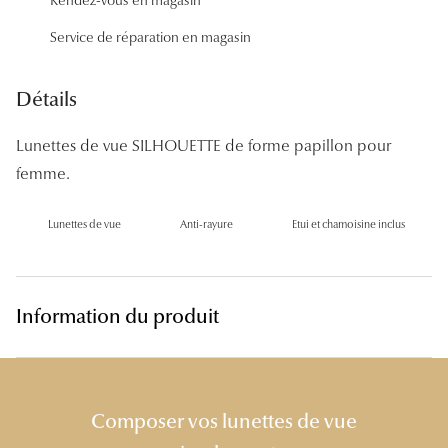
Panthos
Service de réparation en magasin
Pilotes
Détails
Marques
Lunettes de vue SILHOUETTE de forme papillon pour
Lunettes 
femme.
Lunettes 
Lunettes de vue
Anti-rayure
Etui et chamoisine inclus
Lunettes 
Lunettes 
Lunettes d
Information du produit
Lunettes d
Lunettes 
Composer vos lunettes de vue
Lunettes 