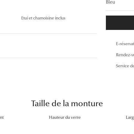
Bleu
Lunettes de vue Gucci
Lunettes de vue Chloé
Etui et chamoisine inclus
Voir toutes les marques
E-réserva
Rendez-v
Service d
Taille de la monture
nt
Hauteur du verre
Larg