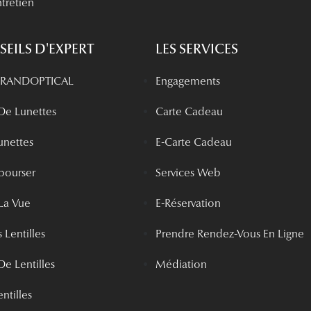
tretien
EILS D'EXPERT
LES SERVICES
 GRANDOPTICAL
Engagements
 De Lunettes
Carte Cadeau
unettes
E-Carte Cadeau
bourser
Services Web
La Vue
E-Réservation
 Lentilles
Prendre Rendez-Vous En Ligne
De Lentilles
Médiation
ntilles