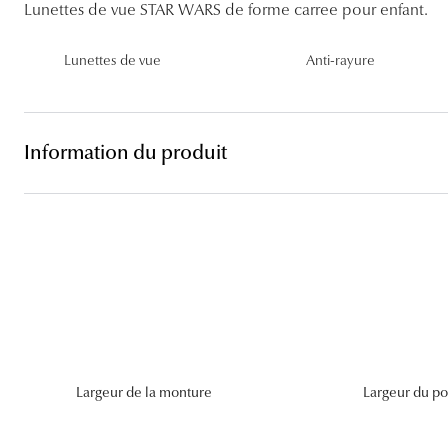
Lentilles sphériques
Lunettes de vue STAR WARS de forme carree pour enfant.
Les troubles visuels
Carrées
Lunettes de vue femme
Lunettes de soleil femme
Lentilles toriques
Lunettes de vue
Anti-rayure
Découvrir tous nos conseils
Panthos
Lunettes de vue homme
Lunettes de soleil homme
Lentilles progressives
Pilotes
Lunettes de vue enfant
Lunettes de soleil enfant
Information du produit
Largeur de la monture
Largeur du po