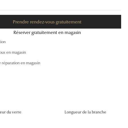
Accessoires audition
Tous nos accessoires
Prendre rendez-vous gratuitement
Réserver gratuitement en magasin
tion
ous en magasin
e réparation en magasin
eur du verre
Longueur de la branche