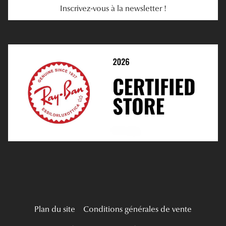
Inscrivez-vous à la newsletter !
E-Réservation
Prescription De Lentilles
Prendre Rendez-Vous En Ligne
Choisir Ses Lentilles
Médiation
Verres Unifocaux
Verres Progressifs
Mes Premières Lunettes
Live Grand Regard
Plan du site
Conditions générales de vente