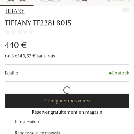
Lunettes
TIFFANY
Lunettes d
TIFFANY TF2281 8015
Lunettes 
Lunettes f
440 €
Lunettes d
ou 3 x 146,67 € sans frais
Lunettes 
Ecaille
En stock
Formes
Rondes
Configurer mes verres
Rectangle
Réserver gratuitement en magasin
Hexagona
E-réservation
Carrées
Rendez-vous en magasin