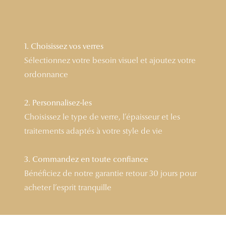
Lunettes 
Voir toute
1. Choisissez vos verres
Nos conse
Sélectionnez votre besoin visuel et ajoutez votre
ordonnance
Verres Tra
Comprend
2. Personnalisez-les
Choisissez le type de verre, l’épaisseur et les
Comment c
traitements adaptés à votre style de vie
Quiz lunett
Voir tous 
3. Commandez en toute confiance
Bénéficiez de notre garantie retour 30 jours pour
Nos acce
acheter l’esprit tranquille
Accessoire
Accessoire