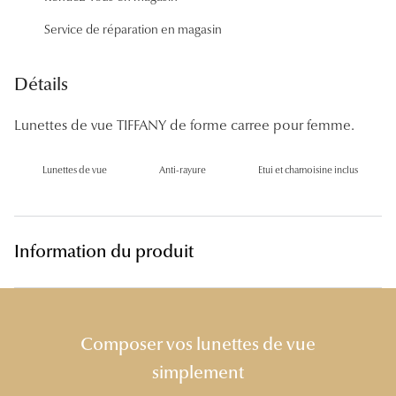
Panthos
Service de réparation en magasin
Pilotes
Détails
Marques
Lunettes de vue TIFFANY de forme carree pour femme.
Lunettes 
Lunettes 
Lunettes de vue
Anti-rayure
Etui et chamoisine inclus
Lunettes 
Lunettes 
Information du produit
Lunettes d
Lunettes d
Composer vos lunettes de vue
Lunettes 
simplement
Lunettes 