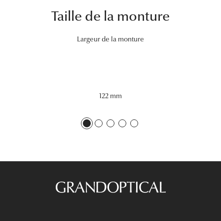
Taille de la monture
Tous nos a
Largeur de la monture
122 mm