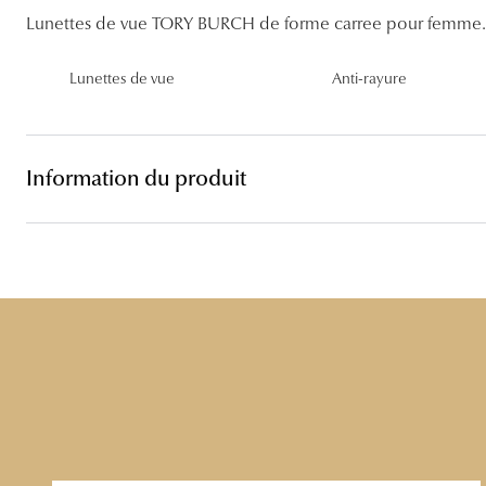
Lentilles sphériques
Lunettes de vue TORY BURCH de forme carree pour femme.
Les troubles visuels
Carrées
Lunettes de vue femme
Lunettes de soleil femme
Lentilles toriques
Lunettes de vue
Anti-rayure
Découvrir tous nos conseils
Panthos
Lunettes de vue homme
Lunettes de soleil homme
Lentilles progressives
Pilotes
Lunettes de vue enfant
Lunettes de soleil enfant
Information du produit