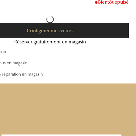
Bientôt épuisé
Accessoires audition
Tous nos accessoires
Configurer mes verres
Réserver gratuitement en magasin
tion
ous en magasin
e réparation en magasin