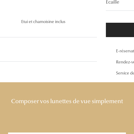
Ecaille
Lunettes de vue Gucci
Lunettes de vue Chloé
Etui et chamoisine inclus
Voir toutes les marques
E-réserva
Rendez-v
Service d
Composer vos lunettes de vue simplement