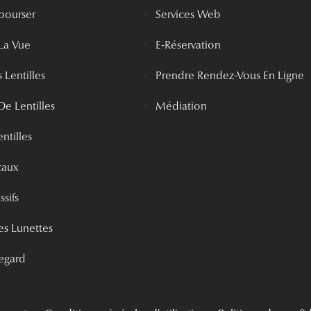
bourser
Services Web
La Vue
E-Réservation
 Lentilles
Prendre Rendez-Vous En Ligne
De Lentilles
Médiation
ntilles
caux
ssifs
s Lunettes
egard