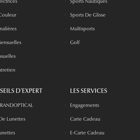
rectrices
Sports Nautiques
 Couleur
Sports De Glisse
rnalières
Multisports
Mensuelles
Golf
nsuelles
tretien
EILS D'EXPERT
LES SERVICES
 GRANDOPTICAL
Engagements
 De Lunettes
Carte Cadeau
unettes
E-Carte Cadeau