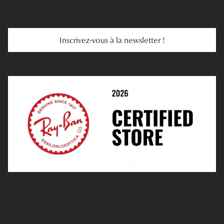
E-Carte Cadeau
Troubles De La Vue
Services Web
Entretenir Ses Lentilles
Inscrivez-vous à la newsletter !
E-Réservation
Prescription De Lentilles
Prendre Rendez-Vous En Ligne
Choisir Ses Lentilles
Médiation
Verres Unifocaux
Verres Progressifs
Mes Premières Lunettes
Live Grand Regard