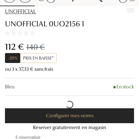
Lunettes
UNOFFICIAL
Lunettes d
UNOFFICIAL 0UO2156 1
Lunettes 
Lunettes f
maintenant:
112 €
ancien prix:
140 €
Lunettes d
-20%
PRIX EN BAISSE*
Lunettes 
ou 3 x 37,33 € sans frais
Formes
Bleu
En stock
Rondes
Rectangle
Configurer mes verres
Hexagona
Réserver gratuitement en magasin
Carrées
E-réservation