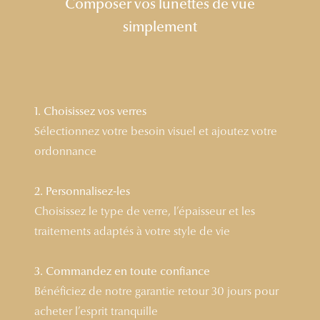
Composer vos lunettes de vue
Lunettes 
simplement
Voir toute
Nos conse
Verres Tra
1. Choisissez vos verres
Sélectionnez votre besoin visuel et ajoutez votre
Comprend
ordonnance
Comment c
2. Personnalisez-les
Quiz lunett
Choisissez le type de verre, l’épaisseur et les
Voir tous 
traitements adaptés à votre style de vie
Nos acce
3. Commandez en toute confiance
Accessoire
Bénéficiez de notre garantie retour 30 jours pour
acheter l’esprit tranquille
Accessoire