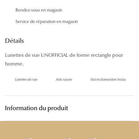
Panthos
Rendez-vous en magasin
Pilotes
Service de réparation en magasin
Marques
Détails
Lunettes 
Lunettes de vue UNOFFICIAL de forme rectangle pour
Lunettes 
homme.
Lunettes 
Lunettes de vue
Anti-rayure
Etui et chamoisine inclus
Lunettes 
Lunettes d
Information du produit
Lunettes d
Lunettes 
Lunettes 