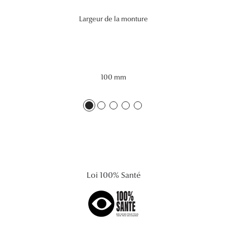
Lunettes 
Largeur de la monture
Voir toute
Nos conse
100 mm
Verres Tra
Comprend
Comment c
Quiz lunett
Voir tous 
Loi 100% Santé
Nos acce
Accessoire
Accessoire