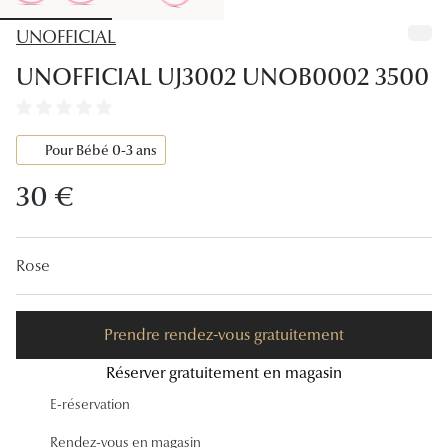
Lunettes
UNOFFICIAL
Lunettes d
UNOFFICIAL UJ3002 UNOB0002 3500
Lunettes 
Lunettes f
Pour Bébé 0-3 ans
Lunettes d
30 €
Lunettes 
Formes
Rose
Rondes
Prendre rendez-vous gratuitement
Rectangle
Réserver gratuitement en magasin
Hexagona
E-réservation
Carrées
Rendez-vous en magasin