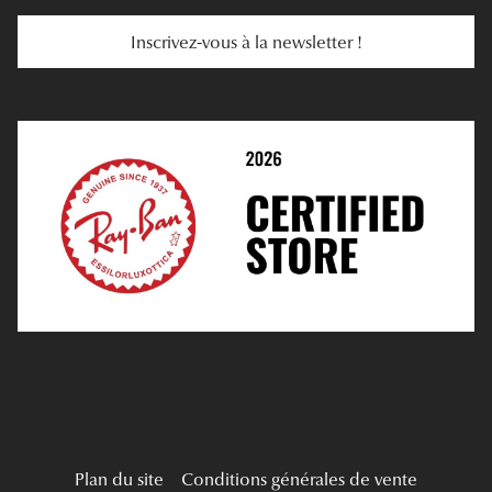
Services Web
Entretenir Ses Lentilles
Inscrivez-vous à la newsletter !
E-Réservation
Prescription De Lentilles
Prendre Rendez-Vous En Ligne
Choisir Ses Lentilles
Médiation
Verres Unifocaux
Verres Progressifs
Mes Premières Lunettes
Live Grand Regard
Plan du site
Conditions générales de vente