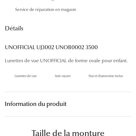
Panthos
Service de réparation en magasin
Pilotes
Détails
Marques
Lunettes 
UNOFFICIAL UJ3002 UNOB0002 3500
Lunettes 
Lunettes de vue UNOFFICIAL de forme ovale pour enfant.
Lunettes 
Lunettes de vue
Anti-rayure
Etui et chamoisine inclus
Lunettes 
Lunettes d
Information du produit
Lunettes d
Lunettes 
Lunettes 
Taille de la monture