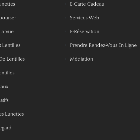
unettes
E-Carte Cadeau
bourser
Services Web
La Vue
E-Réservation
 Lentilles
Prendre Rendez-Vous En Ligne
De Lentilles
Médiation
ntilles
caux
ssifs
s Lunettes
egard