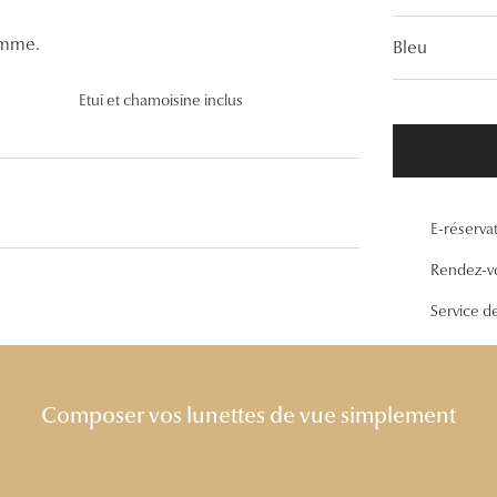
Lunettes de vue Gucci
omme.
Bleu
Lunettes de vue Chloé
Etui et chamoisine inclus
Voir toutes les marques
E-réserva
Rendez-v
Service d
Composer vos lunettes de vue simplement