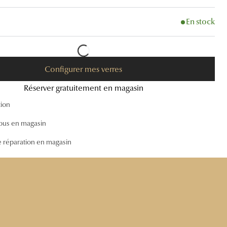
Accessoires audition
En stock
Tous nos accessoires
Configurer mes verres
Réserver gratuitement en magasin
tion
ous en magasin
e réparation en magasin