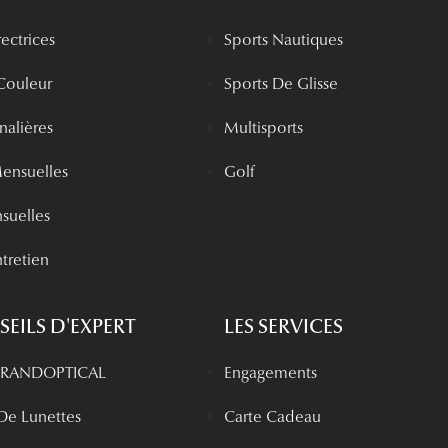
rectrices
Sports Nautiques
 Couleur
Sports De Glisse
rnalières
Multisports
Mensuelles
Golf
nsuelles
tretien
EILS D'EXPERT
LES SERVICES
 GRANDOPTICAL
Engagements
 De Lunettes
Carte Cadeau