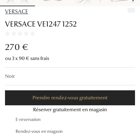
Lunettes
VERSACE
Lunettes d
VERSACE VE1247 1252
Lunettes 
Lunettes f
270 €
Lunettes d
ou 3 x 90 € sans frais
Lunettes 
Noir
Formes
Rondes
Prendre rendez-vous gratuitement
Rectangle
Réserver gratuitement en magasin
E-réservation
Hexagona
Rendez-vous en magasin
Carrées