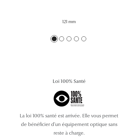
Lunettes 
Voir toute
121 mm
Nos conse
Verres Tra
Comprend
Comment c
Loi 100% Santé
Quiz lunett
Voir tous 
Nos acce
La loi 100% santé est arrivée. Elle vous permet
de bénéficier d'un équipement optique sans
Accessoire
reste à charge.
Accessoire