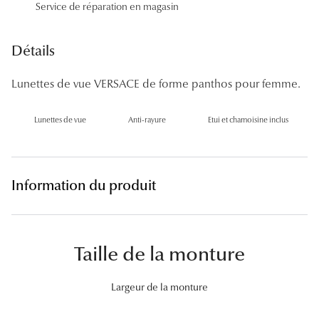
Service de réparation en magasin
Panthos
Pilotes
Détails
Marques
Lunettes de vue VERSACE de forme panthos pour femme.
Lunettes 
Lunettes de vue
Anti-rayure
Etui et chamoisine inclus
Lunettes 
Lunettes 
Information du produit
Lunettes 
Lunettes d
Taille de la monture
Lunettes d
Lunettes 
Largeur de la monture
Lunettes 