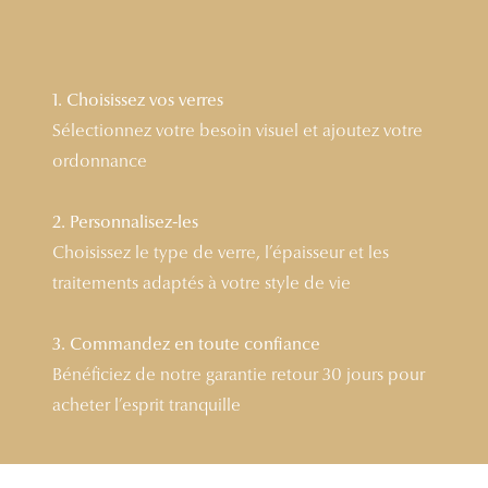
Lunettes 
Voir toute
1. Choisissez vos verres
Nos conse
Sélectionnez votre besoin visuel et ajoutez votre
ordonnance
Verres Tra
Comprend
2. Personnalisez-les
Choisissez le type de verre, l’épaisseur et les
Comment c
traitements adaptés à votre style de vie
Quiz lunett
Voir tous 
3. Commandez en toute confiance
Bénéficiez de notre garantie retour 30 jours pour
Nos acce
acheter l’esprit tranquille
Accessoire
Accessoire