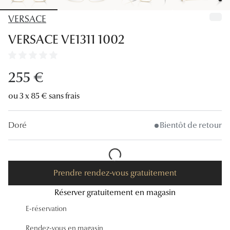
Lunettes
VERSACE
Lunettes d
VERSACE VE1311 1002
Lunettes 
Lunettes f
255 €
Lunettes d
ou 3 x 85 € sans frais
Lunettes 
Doré
Bientôt de retour
Formes
Rondes
Prendre rendez-vous gratuitement
Rectangle
Réserver gratuitement en magasin
Hexagona
E-réservation
Carrées
Rendez-vous en magasin