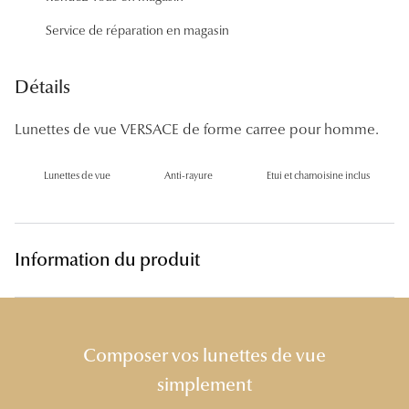
Panthos
Service de réparation en magasin
Pilotes
Détails
Marques
Lunettes de vue VERSACE de forme carree pour homme.
Lunettes 
Lunettes 
Lunettes de vue
Anti-rayure
Etui et chamoisine inclus
Lunettes 
Lunettes 
Information du produit
Lunettes d
Lunettes d
Composer vos lunettes de vue
Lunettes 
simplement
Lunettes 