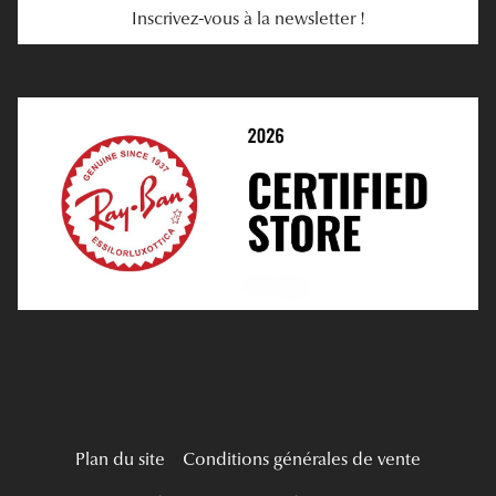
Inscrivez-vous à la newsletter !
E-Réservation
Prescription De Lentilles
Prendre Rendez-Vous En Ligne
Choisir Ses Lentilles
Médiation
Verres Unifocaux
Verres Progressifs
Mes Premières Lunettes
Live Grand Regard
Plan du site
Conditions générales de vente